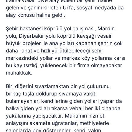
kalma yollar’ diye alay edilen bir şehir haline
gelen ve şanını kirleten Urfa, sosyal medyada da
alay konusu haline geldi.
Şehir hastanesi köprülü yol çalışması, Mardin
yolu, Diyarbakır yolu köprülü kavşağı vesair
büyük projeler ile ana yolları kapanan şehrin çok
daha rahat ve hızlı yürütülebileceği şehir
merkezindeki yollar ve merkez köy yollarına karşı
bu kayıtsızlığı yüklenecek bir firma olmayacaktır
muhakkak.
Biri diğerini sıvazlamaktan bir yol çukurunu
birkaç taşla doldurup sıvamaya vakit
bulamayanlar, kendilerine giden yolları yapar da
halka giden yolları tıkarsa vebali her iki cihanda
yakalarına yapışacaktır. Makamın hizmet
anlayışını akamete uğratanlar, methiyelerle
salonlarda boy gösterenler, kendi yakın