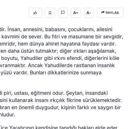
A+
A-
PAYLAŞ
ir. İnsan, annesini, babasını, çocuklarını, ailesini
e kavmini de sever. Bu fıtri ve masumane bir sevgidir,
emridir, hem dünya ahiret hayatına faydası vardır.
inden daha üstün tutmaktır; diğer ırkları aşağılamak,
 boyutu, Yahudiler gibi ırkını efendi, diğerlerini köle
vranmaktır. Ancak Yahudilerde rastlanan insanlık
ç yüzü vardır. Bunları dikkatlerinize sunmaya
idi piri, ustası, eğitmeni odur. Şeytan, insandaki
ni kullanarak insanı ırkçılık fikrine sürüklemektedir.
ndıran en önemli duygudur, kişinin farklı ve saygın bir
nludur.
e Yaratıcının kendisine tanıdığı hakları elde eder,