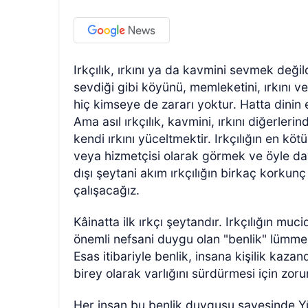
Irkçılık, ırkını ya da kavmini sevmek değild
sevdiği gibi köyünü, memleketini, ırkını v
hiç kimseye de zararı yoktur. Hatta dinin 
Ama asıl ırkçılık, kavmini, ırkını diğerler
kendi ırkını yüceltmektir. Irkçılığın en kötü
veya hizmetçisi olarak görmek ve öyle da
dışı şeytani akım ırkçılığın birkaç korkun
çalışacağız.
Kâinatta ilk ırkçı şeytandır. Irkçılığın muc
önemli nefsani duygu olan "benlik" lümmesi
Esas itibariyle benlik, insana kişilik kaza
birey olarak varlığını sürdürmesi için zoru
Her insan bu benlik duygusu sayesinde Yüc