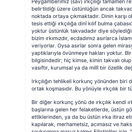
Peygamberimiz (sav) ırkçılığı tamamen ret
belirtildiği üzere üstünlüğün ancak takvad
noktada ortaya çıkmaktadır. Dinin karşı o
tesis ettiği ırkçılığa dinî kılıf bulma çaba
yoktur üstünlük takvadadır diye söylediğin
bizim
ırkımızdır, ecdadımız asırlarca İslam
veriyorlar. Oysa asırlar sonra gelen mira
yaptıklarıyla övünmeye hakları yoktur. Bir
bilgisindedir; hiç kimse, kimin takvalı olu
vasıftır, kurumsal ya da millî bir özellik değ
Irkçılığın tehlikeli korkunç yönünden biri de 
ortak koşmasıdır. Bu yönüyle ırkçılık bir tü
Bir diğer korkunç yönü de ırkçılık kendi ır
başlarına gelen her felaketlerde, üstün gö
ettiklerinden, ya da bu üstün ırka itiraz 
kapılarak, merhametsiz, acımasız ve
haksı
soykırımına maruz kalmış Filistinliler için,