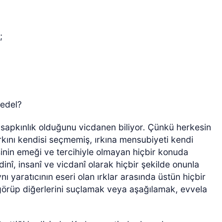
;
cedel?
r sapkınlık olduğunu vicdanen biliyor. Çünkü herkesin
 ırkını kendisi seçmemiş, ırkına mensubiyeti kendi
şinin emeği ve tercihiyle olmayan hiçbir konuda
dinî, insanî ve vicdanî olarak hiçbir şekilde onunla
 yaratıcının eseri olan ırklar arasında üstün hiçbir
 görüp diğerlerini suçlamak veya aşağılamak, evvela