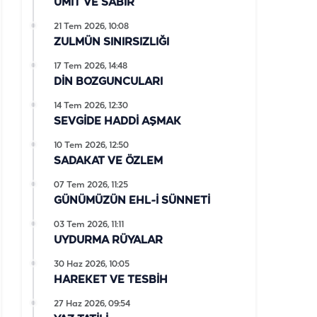
ÜMİT VE SABIR
21 Tem 2026, 10:08
ZULMÜN SINIRSIZLIĞI
17 Tem 2026, 14:48
DİN BOZGUNCULARI
14 Tem 2026, 12:30
SEVGİDE HADDİ AŞMAK
10 Tem 2026, 12:50
SADAKAT VE ÖZLEM
07 Tem 2026, 11:25
GÜNÜMÜZÜN EHL-İ SÜNNETİ
03 Tem 2026, 11:11
UYDURMA RÜYALAR
30 Haz 2026, 10:05
HAREKET VE TESBİH
27 Haz 2026, 09:54