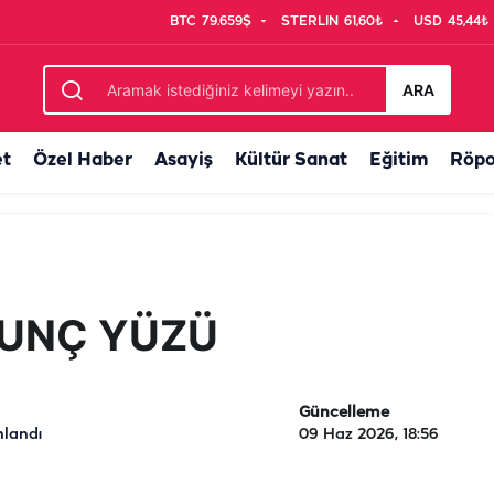
BTC
79.659$
STERLIN
61,60₺
USD
45,44₺
ARA
et
Özel Haber
Asayiş
Kültür Sanat
Eğitim
Röpo
KUNÇ YÜZÜ
Güncelleme
nlandı
09 Haz 2026, 18:56