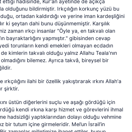
 ettiği hadisinde, Kur'an ayetinde de açıkça
a olduğunu bildirmiştir. Irkçılığın korkunç yüzü bu
lduğu, ortadan kaldırdığı ve yerine iman kardeşliğini
sıdır ki şeytan dahi bunu düşünmemiştir. Karşılık
iz zaman ırkçı insanlar "Öyle ya, en takvalı olan
’ın bayraktarlığını yapmıştır." gibisinden cevap
syedi torunların kendi emekleri olmayan ecdadın
 de kimlerin takvalı olduğu yalnız Allahu Teala'nın
p olmadığını bilemez. Ayrıca takvâ, bireysel bir
ildir.
ırkçılığını ilahi bir özellik yakıştırarak ırkını Allah'a
r şirktir.
kını üstün diğerlerini suçlu ve aşağı gördüğü için
rdüğü kendi ırkına karşı hizmet ve görevlerini ihmal
etme hadsizliği yaptıklarından dolayı olduğu vehmine
z bir tutum içine girmeleridir. Mel’un İsrail’in
 “Bir zamanlar milletimize ihanet ettiler, bunun