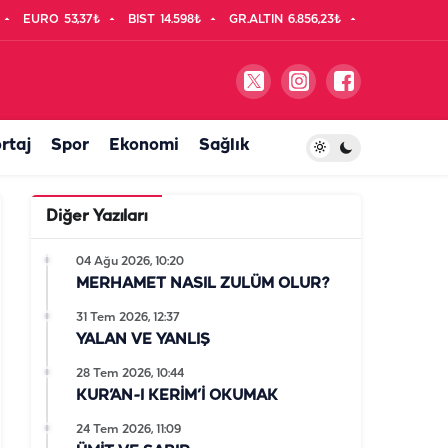
EURO
53,37₺
BIST
14.598₺
GR.ALTIN
6.856,23₺
rtaj
Spor
Ekonomi
Sağlık
Diğer Yazıları
04 Ağu 2026, 10:20
MERHAMET NASIL ZULÜM OLUR?
31 Tem 2026, 12:37
YALAN VE YANLIŞ
28 Tem 2026, 10:44
KUR’AN-I KERİM’İ OKUMAK
24 Tem 2026, 11:09