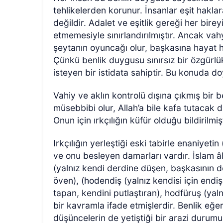
tehlikelerden korunur. İnsanlar eşit haklar
değildir. Adalet ve eşitlik gereği her bire
etmemesiyle sınırlandırılmıştır. Ancak vahy
şeytanın oyuncağı olur, başkasına hayat h
Çünkü benlik duygusu sınırsız bir özgürlük
isteyen bir istidata sahiptir. Bu konuda d
Vahiy ve aklın kontrolü dışına çıkmış bir b
müsebbibi olur, Allah’a bile kafa tutacak d
Onun için ırkçılığın küfür olduğu bildirilmişt
Irkçılığın yerleştiği
eski tabirle enaniyetin 
ve onu besleyen damarları vardır. İslam â
(yalnız kendi derdine düşen, başkasının d
öven), (hodendiş (yalnız kendisi için en
tapan, kendini putlaştıran), hodfüruş (yaln
bir kavramla ifade etmişlerdir. Benlik eğe
düşüncelerin de yetiştiği bir arazi durum