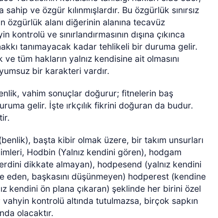
a sahip ve özgür kılınmışlardır. Bu özgürlük sınırsız
yin özgürlük alanı diğerinin alanına tecavüz
in kontrolü ve sınırlandırmasının dışına çıkınca
akkı tanımayacak kadar tehlikeli bir duruma gelir.
 ve tüm hakların yalnız kendisine ait olmasını
oyumsuz bir karakteri vardır.
enlik, vahim sonuçlar doğurur; fitnelerin baş
uruma gelir. İşte ırkçılık fikrini doğuran da budur.
ir.
(benlik), başta kibir olmak üzere, bir takım unsurları
limleri, Hodbin (Yalnız kendini gören), hodgam
erdini dikkate almayan), hodpesend (yalnız kendini
dişe eden, başkasını düşünmeyen) hodperest (kendine
ız kendini ön plana çıkaran) şeklinde her birini özel
r vahyin kontrolü altında tutulmazsa, birçok sapkın
unda olacaktır.