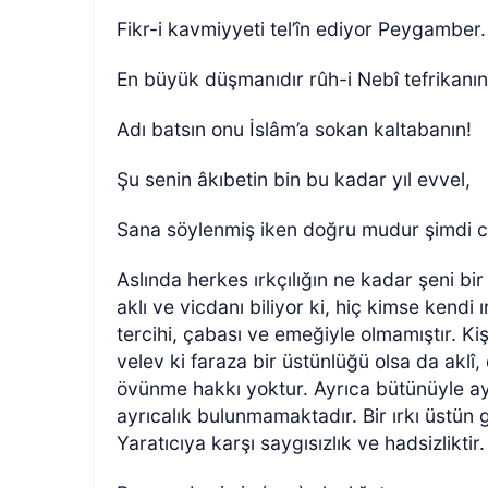
Fikr-i kavmiyyeti tel’în ediyor Peygamber.
En büyük düşmanıdır rûh-i Nebî tefrikanın
Adı batsın onu İslâm’a sokan kaltabanın!
Şu senin âkıbetin bin bu kadar yıl evvel,
Sana söylenmiş iken doğru mudur şimdi 
Aslında herkes ırkçılığın ne kadar şeni bi
aklı ve vicdanı biliyor ki, hiç kimse kendi
tercihi, çabası ve emeğiyle olmamıştır. Ki
velev ki faraza bir üstünlüğü olsa da aklî, 
övünme hakkı yoktur. Ayrıca bütünüyle aynı
ayrıcalık bulunmamaktadır. Bir ırkı üstün
Yaratıcıya karşı saygısızlık ve hadsizliktir.