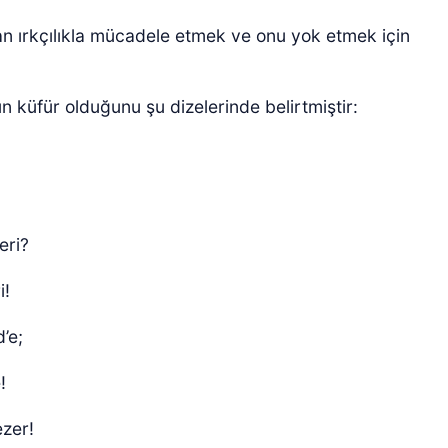
olan ırkçılıkla mücadele etmek ve onu yok etmek için
ın küfür olduğunu şu dizelerinde belirtmiştir:
!
yeri?
i!
’e;
!
ezer!