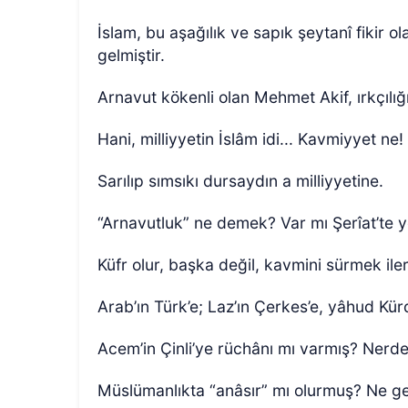
İslam, bu aşağılık ve sapık şeytanî fikir 
gelmiştir.
Arnavut kökenli olan Mehmet Akif, ırkçılığ
Hani, milliyyetin İslâm idi... Kavmiyyet ne
Sarılıp sımsıkı dursaydın a milliyyetine.
“Arnavutluk” ne demek? Var mı Şerîat’te 
Küfr olur, başka değil, kavmini sürmek iler
Arab’ın Türk’e; Laz’ın Çerkes’e, yâhud Kürd
Acem’in Çinli’ye rüchânı mı varmış? Nerde
Müslümanlıkta “anâsır” mı olurmuş? Ne g