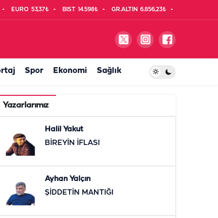
EURO
53,37₺
BIST
14.598₺
GR.ALTIN
6.856,23₺
rtaj
Spor
Ekonomi
Sağlık
Yazarlarımız
Halil Yakut
BİREYİN İFLASI
Ayhan Yalçın
ŞİDDETİN MANTIĞI