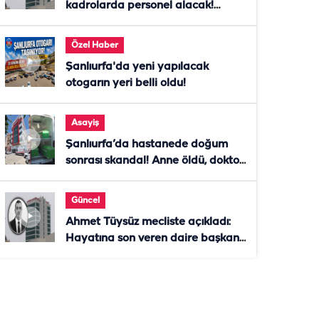
kadrolarda personel alacak!
Başvurular başladı
Özel Haber
Şanlıurfa'da yeni yapılacak
otogarın yeri belli oldu!
Asayiş
Şanlıurfa’da hastanede doğum
sonrası skandal! Anne öldü, doktor
tutuklandı
Güncel
Ahmet Tüysüz mecliste açıkladı:
Hayatına son veren daire başkanı
"İsteselerdi ölmezdim" notunu
bıraktı