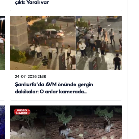
çıktı: Yaralı var
24-07-2026 21:38
Şanlıurfa'da AVM önünde gergin
dakikalar: O anlar kamerada...