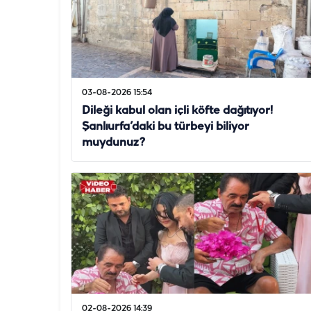
03-08-2026 15:54
Dileği kabul olan içli köfte dağıtıyor!
Şanlıurfa’daki bu türbeyi biliyor
muydunuz?
02-08-2026 14:39