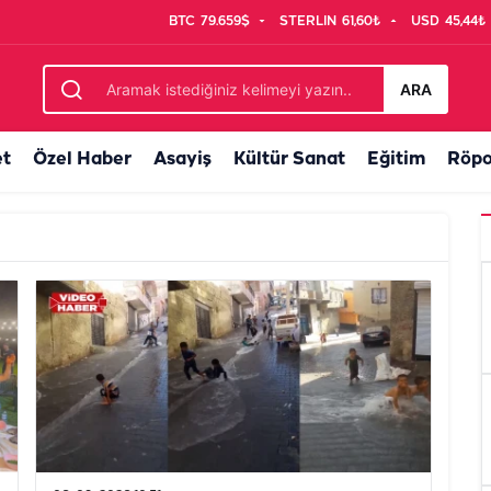
BTC
79.659$
STERLIN
61,60₺
USD
45,44₺
ARA
et
Özel Haber
Asayiş
Kültür Sanat
Eğitim
Röpo