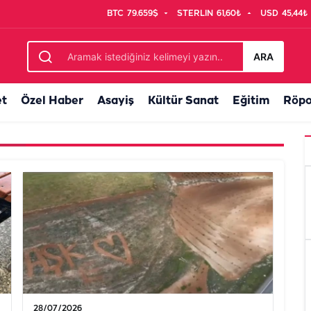
BTC
79.659$
STERLIN
61,60₺
USD
45,44₺
ARA
et
Özel Haber
Asayiş
Kültür Sanat
Eğitim
Röpo
28/07/2026