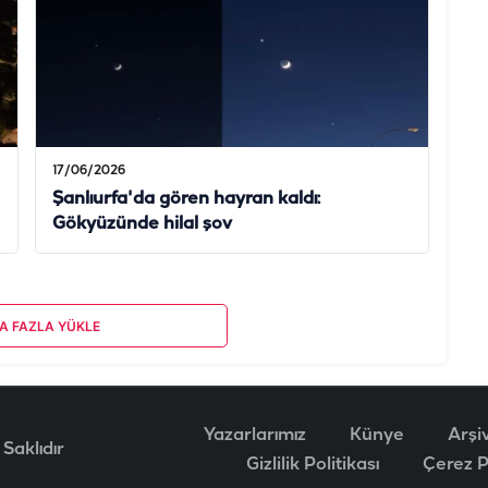
17/06/2026
Şanlıurfa'da gören hayran kaldı:
Gökyüzünde hilal şov
A FAZLA YÜKLE
Yazarlarımız
Künye
Arşi
Saklıdır
Gizlilik Politikası
Çerez Po