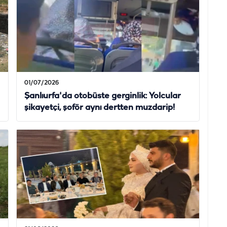
01/07/2026
Şanlıurfa'da otobüste gerginlik: Yolcular
şikayetçi, şoför aynı dertten muzdarip!