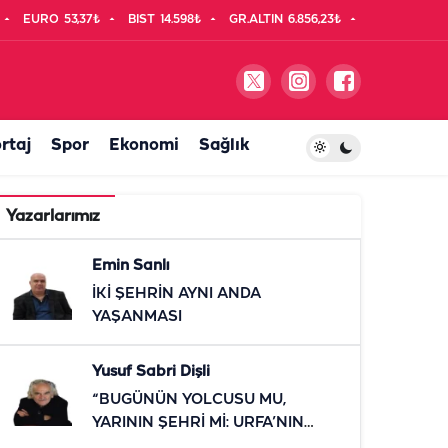
EURO
53,37₺
BIST
14.598₺
GR.ALTIN
6.856,23₺
rtaj
Spor
Ekonomi
Sağlık
Yazarlarımız
Emin Sanlı
İKİ ŞEHRİN AYNI ANDA
YAŞANMASI
Yusuf Sabri Dişli
“BUGÜNÜN YOLCUSU MU,
YARININ ŞEHRİ Mİ: URFA’NIN
RAYLI SİSTEM SINAVI”