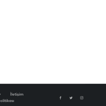
v
İletişim
litikası