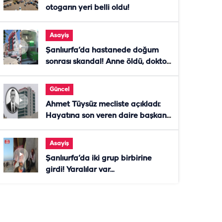
otogarın yeri belli oldu!
Asayiş
Şanlıurfa’da hastanede doğum
sonrası skandal! Anne öldü, doktor
tutuklandı
Güncel
Ahmet Tüysüz mecliste açıkladı:
Hayatına son veren daire başkanı
"İsteselerdi ölmezdim" notunu
bıraktı
Asayiş
Şanlıurfa’da iki grup birbirine
girdi! Yaralılar var...