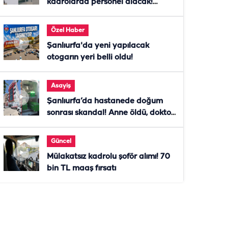
kadrolarda personel alacak!
Başvurular başladı
Özel Haber
Şanlıurfa'da yeni yapılacak
otogarın yeri belli oldu!
Asayiş
Şanlıurfa’da hastanede doğum
sonrası skandal! Anne öldü, doktor
tutuklandı
Güncel
Mülakatsız kadrolu şoför alımı! 70
bin TL maaş fırsatı