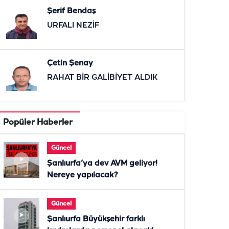
Şerif Bendaş
URFALI NEZİF
Çetin Şenay
RAHAT BİR GALİBİYET ALDIK
Popüler Haberler
Güncel
Şanlıurfa’ya dev AVM geliyor!
Nereye yapılacak?
Güncel
Şanlıurfa Büyükşehir farklı