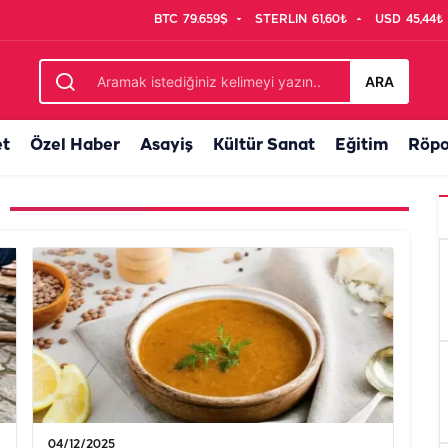
BTC
79.659$
STERLIN
61,60₺
USD
45,44₺
ARA
et
Özel Haber
Asayiş
Kültür Sanat
Eğitim
Röpo
04/12/2025