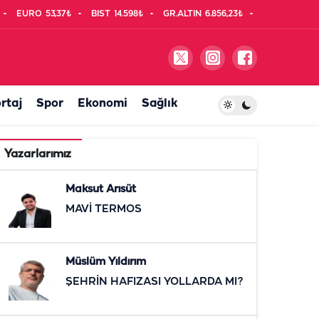
EURO
53,37₺
BIST
14.598₺
GR.ALTIN
6.856,23₺
rtaj
Spor
Ekonomi
Sağlık
Yazarlarımız
Maksut Arısüt
MAVİ TERMOS
Müslüm Yıldırım
ŞEHRİN HAFIZASI YOLLARDA MI?