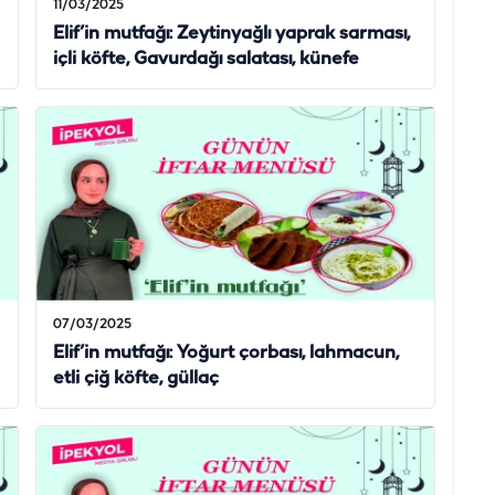
11/03/2025
Elif’in mutfağı: Zeytinyağlı yaprak sarması,
içli köfte, Gavurdağı salatası, künefe
07/03/2025
Elif’in mutfağı: Yoğurt çorbası, lahmacun,
etli çiğ köfte, güllaç