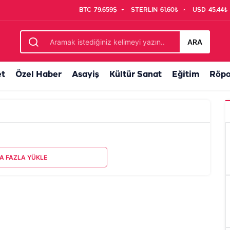
BTC
79.659$
STERLIN
61,60₺
USD
45,44₺
ARA
et
Özel Haber
Asayiş
Kültür Sanat
Eğitim
Röpo
A FAZLA YÜKLE