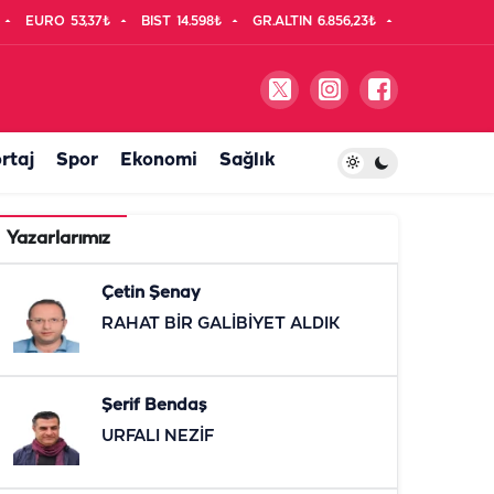
EURO
53,37₺
BIST
14.598₺
GR.ALTIN
6.856,23₺
rtaj
Spor
Ekonomi
Sağlık
Yazarlarımız
Çetin Şenay
RAHAT BİR GALİBİYET ALDIK
Şerif Bendaş
URFALI NEZİF