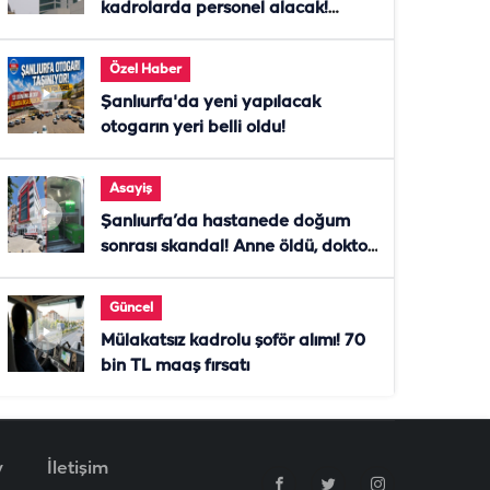
kadrolarda personel alacak!
Başvurular başladı
Özel Haber
Şanlıurfa'da yeni yapılacak
otogarın yeri belli oldu!
Asayiş
Şanlıurfa’da hastanede doğum
sonrası skandal! Anne öldü, doktor
tutuklandı
Güncel
Mülakatsız kadrolu şoför alımı! 70
bin TL maaş fırsatı
v
İletişim