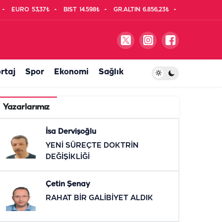
EURO
53,37₺
BIST
14.598₺
GR.ALTIN
6.856,23₺
rtaj
Spor
Ekonomi
Sağlık
Yazarlarımız
İsa Dervişoğlu
YENİ SÜREÇTE DOKTRİN
DEĞİŞİKLİĞİ
Çetin Şenay
RAHAT BİR GALİBİYET ALDIK