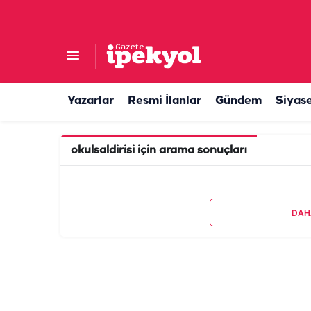
Yazarlar
Resmi İlanlar
Gündem
Siyas
okulsaldirisi
için arama sonuçları
DAH