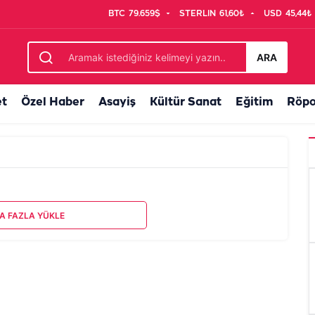
BTC
79.659$
STERLIN
61,60₺
USD
45,44₺
ARA
et
Özel Haber
Asayiş
Kültür Sanat
Eğitim
Röpo
A FAZLA YÜKLE