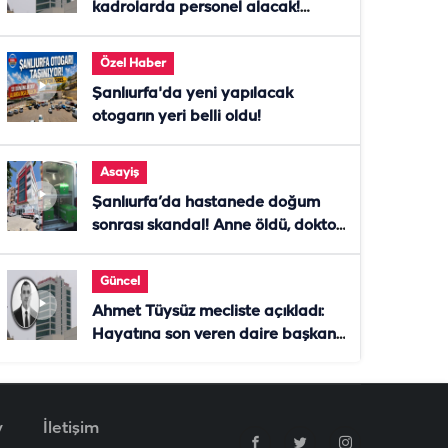
kadrolarda personel alacak!
Başvurular başladı
Özel Haber
Şanlıurfa'da yeni yapılacak
otogarın yeri belli oldu!
Asayiş
Şanlıurfa’da hastanede doğum
sonrası skandal! Anne öldü, doktor
tutuklandı
Güncel
Ahmet Tüysüz mecliste açıkladı:
Hayatına son veren daire başkanı
"İsteselerdi ölmezdim" notunu
bıraktı
v
İletişim