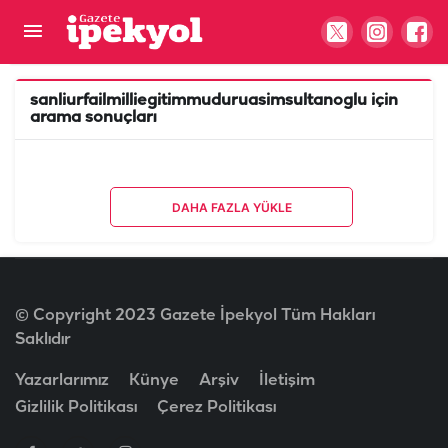
sanliurfailmilliegitimmuduruasimsultanoglu
için
arama sonuçları
DAHA FAZLA YÜKLE
© Copyright 2023 Gazete İpekyol Tüm Hakları
Saklıdır
Yazarlarımız
Künye
Arşiv
İletişim
Gizlilik Politikası
Çerez Politikası