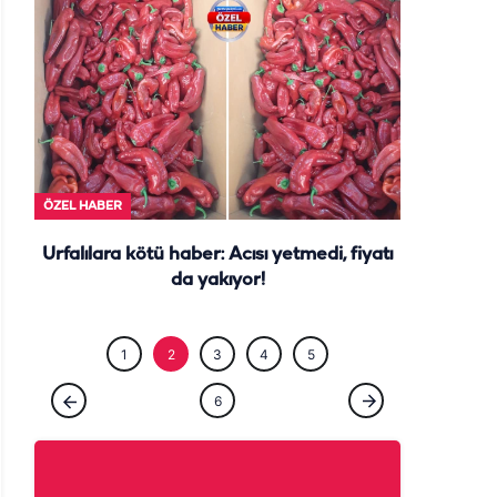
ÖZEL HABE
ÖZEL HABER
Urfalılara kötü haber: Acısı yetmedi, fiyatı
da yakıyor!
1
2
3
4
5
6