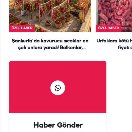
ÖZEL HABER
ÖZEL HABER
Şanlıurfa'da kavurucu sıcaklar en
Urfalılara kötü 
çok onlara yaradı! Balkonlar,
fiyatı
damlar yine renk cümbüşü...
Haber Gönder