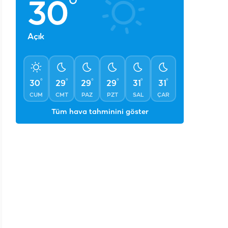
°
30
Açık
°
°
°
°
°
°
30
29
29
29
31
31
CUM
CMT
PAZ
PZT
SAL
ÇAR
Tüm hava tahminini göster