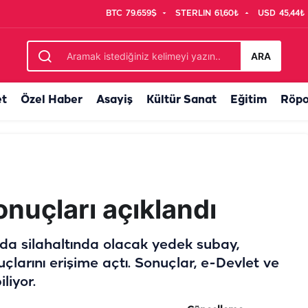
BTC
79.659$
STERLIN
61,60₺
USD
45,44₺
k teklif
ARA
et
Özel Haber
Asayiş
Kültür Sanat
Eğitim
Röpo
onuçları açıklandı
da silahaltında olacak yedek subay,
çlarını erişime açtı. Sonuçlar, e-Devlet ve
liyor.