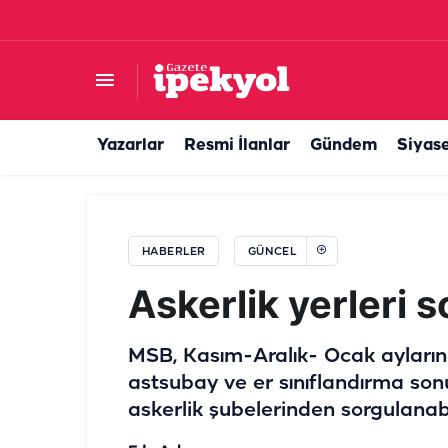
50 yıllık Türk şirketi satılıyor! Dubai’den milyarlı
Yazarlar
Resmi İlanlar
Gündem
Siyas
HABERLER
GÜNCEL
Askerlik yerleri s
MSB, Kasım-Aralık- Ocak ayların
astsubay ve er sınıflandırma sonu
askerlik şubelerinden sorgulanabi