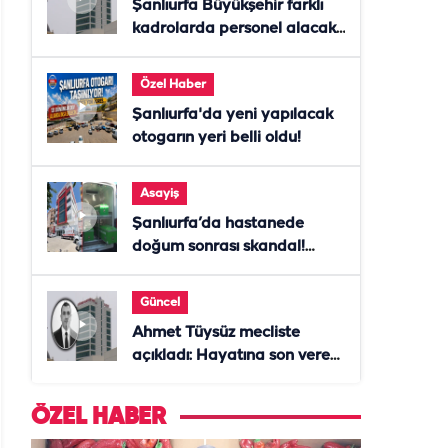
Şanlıurfa Büyükşehir farklı
kadrolarda personel alacak!
Başvurular başladı
Özel Haber
Şanlıurfa'da yeni yapılacak
otogarın yeri belli oldu!
Asayiş
Şanlıurfa’da hastanede
doğum sonrası skandal!
Anne öldü, doktor tutuklandı
Güncel
Ahmet Tüysüz mecliste
açıkladı: Hayatına son veren
daire başkanı "İsteselerdi
ölmezdim" notunu bıraktı
ÖZEL HABER