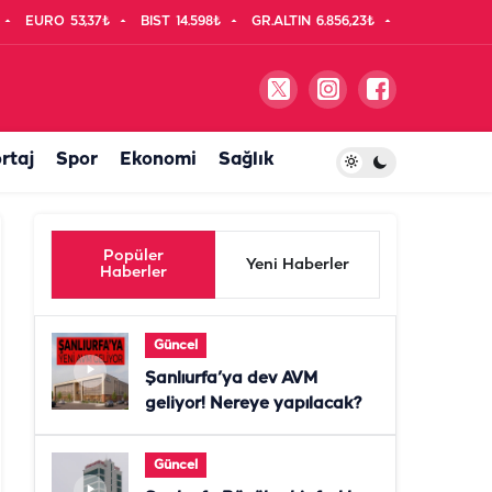
EURO
53,37₺
BIST
14.598₺
GR.ALTIN
6.856,23₺
rtaj
Spor
Ekonomi
Sağlık
Popüler
Yeni Haberler
Haberler
Güncel
Şanlıurfa’ya dev AVM
geliyor! Nereye yapılacak?
Güncel