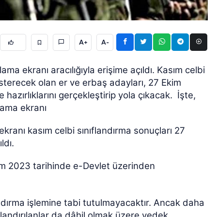
A+
A-
ama ekranı aracılığıyla erişime açıldı. Kasım celbi
österecek olan er ve erbaş adayları, 27 Ekim
ÖZEL HABER
 hazırlıklarını gerçekleştirip yola çıkacak.
İşte,
lama ekranı
kranı kasım celbi sınıflandırma sonuçları 27
ldı.
im 2023 tarihinde e-Devlet üzerinden
landırma işlemine tabi tutulmayacaktır. Ancak daha
landırılanlar da dâhil olmak üzere yedek