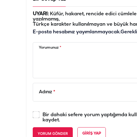
UYARI:
Küfür, hakaret, rencide edici cümleler 
yazılmamış,
Türkçe karakter kullanılmayan ve büyük har
E-posta hesabınız yayımlanmayacak.
Gerekl
Yorumunuz
*
Adınız
*
Bir dahaki sefere yorum yaptığımda kull
kaydet.
YORUM GÖNDER
GIRIŞ YAP