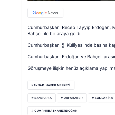
Cumhurbaşkanı Recep Tayyip Erdoğan, Mil
Bahçeli ile bir araya geldi.
Cumhurbaşkanlığı Külliyesi'nde basına ka
Cumhurbaşkanı Erdoğan ve Bahçeli arası
Görüşmeye ilişkin henüz açıklama yapılm
KAYNAK: HABER MERKEZI
# ŞANLIURFA
# URFAHABER
# SONDAKIKA
# CUMRHUBAŞKANIERDOĞAN