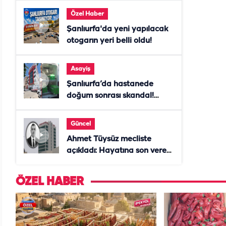
Özel Haber
Şanlıurfa'da yeni yapılacak
otogarın yeri belli oldu!
Asayiş
Şanlıurfa’da hastanede
doğum sonrası skandal!
Anne öldü, doktor tutuklandı
Güncel
Ahmet Tüysüz mecliste
açıkladı: Hayatına son veren
daire başkanı "İsteselerdi
ölmezdim" notunu bıraktı
ÖZEL HABER