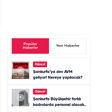
Popüler
Yeni Haberler
Haberler
Güncel
Şanlıurfa’ya dev AVM
geliyor! Nereye yapılacak?
Güncel
Şanlıurfa Büyükşehir farklı
kadrolarda personel alacak!
Başvurular başladı