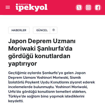
Şanlıurfalı mevsimlik işçiden acı haber: Ekmek
parası için gittiği yerde can verdi
HABERLER
GÜNCEL
Japon Deprem Uzmanı
Moriwaki Şanlıurfa'da
gördüğü konutlardan
yaptırıyor
Geçtiğimiz aylarda Şanlıurfa’ya gelen Japon
Deprem Uzmanı Yoshinori Moriwaki, Sismik
İzolatörlü Paykent Uydu Konutlarını ziyaret ederek
incelemelerde bulunmuştu. Yoshinori Moriwaki,
Urfa’da gördüğü konutların temelleri atılırken,
Türkiye’de sağlam bina yapmak istediklerini
kaydetti.