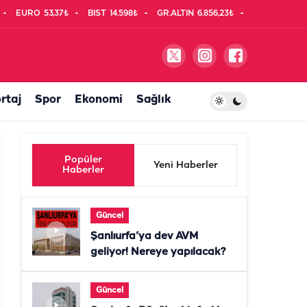
EURO
53,37₺
BIST
14.598₺
GR.ALTIN
6.856,23₺
rtaj
Spor
Ekonomi
Sağlık
Popüler
Yeni Haberler
Haberler
Güncel
Şanlıurfa’ya dev AVM
geliyor! Nereye yapılacak?
Güncel