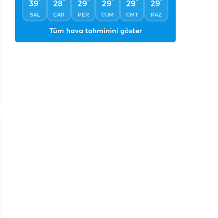
°
°
°
°
°
°
39
28
29
29
29
29
SAL
ÇAR
PER
CUM
CMT
PAZ
Tüm hava tahminini göster