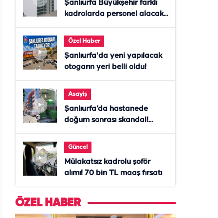
Şanlıurfa Büyükşehir farklı
kadrolarda personel alacak!
Başvurular başladı
Özel Haber
Şanlıurfa'da yeni yapılacak
otogarın yeri belli oldu!
Asayiş
Şanlıurfa’da hastanede
doğum sonrası skandal!
Anne öldü, doktor tutuklandı
Güncel
Mülakatsız kadrolu şoför
alımı! 70 bin TL maaş fırsatı
ÖZEL HABER