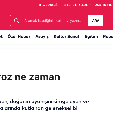
BTC
79.659$
STERLIN
61,60₺
USD
45,44₺
ir ödül daha
ARA
et
Özel Haber
Asayiş
Kültür Sanat
Eğitim
Röpo
roz ne zaman
yen, doğanın uyanışını simgeleyen ve
balarında kutlanan geleneksel bir