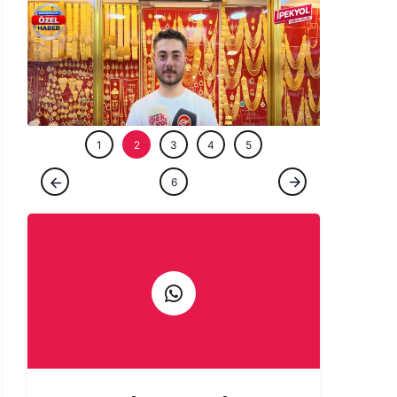
ÖZEL HABE
1
2
3
4
5
ÖZEL HABER
6
Şanlıurfa’da kuyumcuda 5 milyon, çarşıda
50 bin TL! Evlenecekler oraya akın ediyor