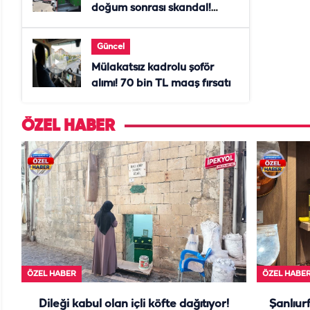
doğum sonrası skandal!
Anne öldü, doktor tutuklandı
Güncel
Mülakatsız kadrolu şoför
alımı! 70 bin TL maaş fırsatı
ÖZEL HABER
ÖZEL HABER
ÖZEL HABE
Dileği kabul olan içli köfte dağıtıyor!
Şanlıurf