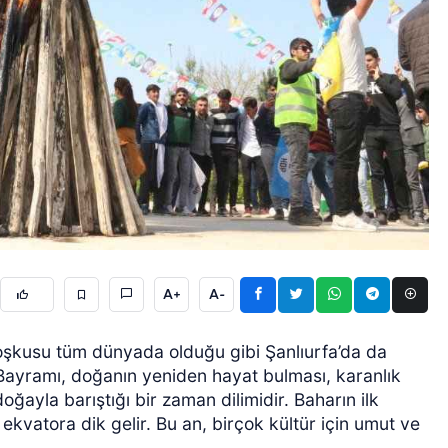
ÖZEL HABER
A+
A-
şkusu tüm dünyada olduğu gibi Şanlıurfa’da da
Bayramı, doğanın yeniden hayat bulması, karanlık
ğayla barıştığı bir zaman dilimidir. Baharın ilk
kvatora dik gelir. Bu an, birçok kültür için umut ve