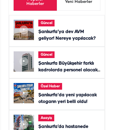
Yeni Haberler
Haberler
Güncel
Şanlıurfa’ya dev AVM
geliyor! Nereye yapılacak?
Güncel
Şanlıurfa Büyükşehir farklı
kadrolarda personel alacak!
Başvurular başladı
Özel Haber
Şanlıurfa'da yeni yapılacak
otogarın yeri belli oldu!
Asayiş
Şanlıurfa’da hastanede