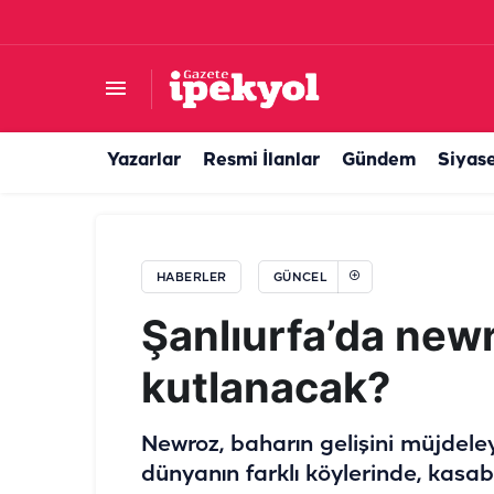
Urfalı yönetmen başarıdan başarıya koşuyor! B
Yazarlar
Resmi İlanlar
Gündem
Siyas
HABERLER
GÜNCEL
Şanlıurfa’da new
kutlanacak?
Newroz, baharın gelişini müjdele
dünyanın farklı köylerinde, kasa