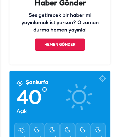
Haber Gönder
Ses getirecek bir haber mi
yayınlamak istiyorsun? O zaman
durma hemen yayınla!
HEMEN GÖNDER
Şanlıurfa
°
40
Açık