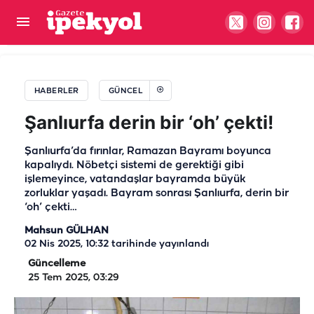
Şanlıurfa'da sıcaktan kaçanlara park engeli!
"Nefes almak istiyoruz, onda da sulama yapılıyor”
HABERLER
GÜNCEL
Şanlıurfa derin bir ‘oh’ çekti!
Şanlıurfa’da fırınlar, Ramazan Bayramı boyunca
kapalıydı. Nöbetçi sistemi de gerektiği gibi
işlemeyince, vatandaşlar bayramda büyük
zorluklar yaşadı. Bayram sonrası Şanlıurfa, derin bir
‘oh’ çekti…
Mahsun GÜLHAN
02 Nis 2025, 10:32
tarihinde yayınlandı
Güncelleme
25 Tem 2025, 03:29