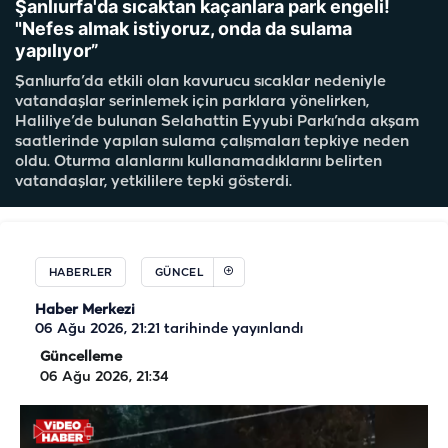
Şanlıurfa'da sıcaktan kaçanlara park engeli!
"Nefes almak istiyoruz, onda da sulama
yapılıyor”
Şanlıurfa’da etkili olan kavurucu sıcaklar nedeniyle
vatandaşlar serinlemek için parklara yönelirken,
Haliliye’de bulunan Selahattin Eyyubi Parkı’nda akşam
saatlerinde yapılan sulama çalışmaları tepkiye neden
oldu. Oturma alanlarını kullanamadıklarını belirten
vatandaşlar, yetkililere tepki gösterdi.
HABERLER
GÜNCEL
Haber Merkezi
06 Ağu 2026, 21:21
tarihinde yayınlandı
Güncelleme
06 Ağu 2026, 21:34