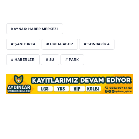
KAYNAK: HABER MERKEZI
# ŞANLIURFA
# URFAHABER
# SONDAKIKA
# HABERLER
# SU
# PARK