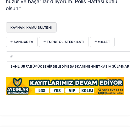
huzur ve başarılar diliyorum. Polis Haftası kutlu
olsun.”
KAYNAK: KAMU BÜLTENİ
# SANLIURFA
# TÜRKPOLISTESKILATI
# MILLET
#
ŞANLIURFABÜYÜKŞEHIRBELEDIYEBAŞKANIMEHMETKASIMGÜLPINAR