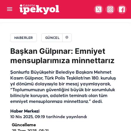
Gaziantep depremi sonrası uyarı: Ünlü deprem
bilimci 'en kesin çözüm'ü söyledi
HABERLER
GÜNCEL
Başkan Gülpınar: Emniyet
mensuplarımıza minnettarız
Şanlıurfa Büyükşehir Belediye Başkanı Mehmet
Kasım Gülpınar, Türk Polis Teşkilatı’nın 180. kuruluş
yıl dönümü dolayısıyla bir mesaj yayımlayarak,
“Toplumumuzun güvenliğini büyük bir sorumluluk
bilinciyle koruyan, adaletin teminatı olan tüm
emniyet mensuplarımıza minnettarız.” dedi.
Haber Merkezi
10 Nis 2025, 09:19
tarihinde yayınlandı
Güncelleme