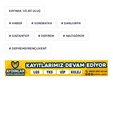
KAYNAK: VEJDI ULUÇ
# HABER
# SONDAKIKA
# ŞANLIURFA
# GAZIANTEP
# DEPREM
# NACIGÖRÜR
# DEPREMDIRENÇLIKENT