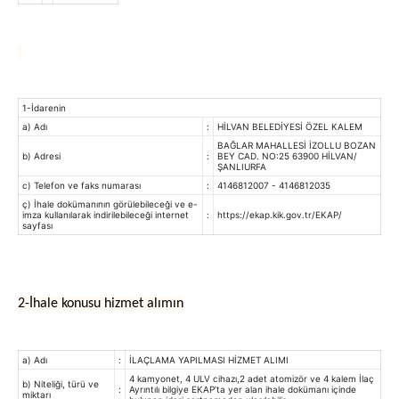
1-İdarenin
a) Adı
:
HİLVAN BELEDİYESİ ÖZEL KALEM
BAĞLAR MAHALLESİ İZOLLU BOZAN
b) Adresi
:
BEY CAD. NO:25 63900 HİLVAN/
ŞANLIURFA
c) Telefon ve faks numarası
:
4146812007 - 4146812035
ç) İhale dokümanının görülebileceği ve e-
imza kullanılarak indirilebileceği internet
:
https://ekap.kik.gov.tr/EKAP/
sayfası
2-İhale konusu hizmet alımın
a) Adı
:
İLAÇLAMA YAPILMASI HİZMET ALIMI
4 kamyonet, 4 ULV cihazı,2 adet atomizör ve 4 kalem İlaç
b) Niteliği, türü ve
:
Ayrıntılı bilgiye EKAP’ta yer alan ihale dokümanı içinde
miktarı