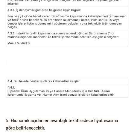
4.3. Mesleki ve teknik yeterliğe ilişkin belgeler ve bu belgelerin taşıması gereken
kriterler:
4.3.1. İş deneyimini gösteren belgelere ilişkin bilgiler:
Son beş yıl içinde bedel içeren bir sözleşme kapsamında kabul işlemleri tamamlanan
ve teklif edilen bedelin % 30 oranından az olmamak üzere, ihale konusu iş veya
benzer işlere ilişkin iş deneyimini gösteren belgeler veya teknolojik ürün deneyim
belgesi.
4.3.2. İsteklinin teklifi kapsamında sunması gerektiği İdari Şartnamenin 7nci
maddesi dışındaki maddeleri ile teknik şartnamede belirtilen aşağıdaki belgeler:
Mesul Müdürlük
4.4. Bu ihalede benzer iş olarak kabul edilecek işler:
4.4.1.
Biyosidal Ürün Uygulaması veya Haşere Mücadelesi için Her türlü Kamu
kurumunda ilaçlama vb. Hizmet Alım İşleri benzer iş olarak kabul edilecektir
5. Ekonomik açıdan en avantajlı teklif sadece fiyat esasına
göre belirlenecektir.