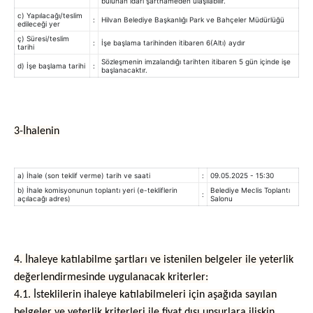
bulunan idari şartnameden ulaşılabilir.
c) Yapılacağı/teslim
:
Hilvan Belediye Başkanlığı Park ve Bahçeler Müdürlüğü
edileceği yer
ç) Süresi/teslim
:
İşe başlama tarihinden itibaren 6(Altı) aydır
tarihi
Sözleşmenin imzalandığı tarihten itibaren 5 gün içinde işe
d) İşe başlama tarihi
:
başlanacaktır.
3-İhalenin
a) İhale (son teklif verme) tarih ve saati
:
09.05.2025 - 15:30
b) İhale komisyonunun toplantı yeri (e-tekliflerin
Belediye Meclis Toplantı
:
açılacağı adres)
Salonu
4. İhaleye katılabilme şartları ve istenilen belgeler ile yeterlik
değerlendirmesinde uygulanacak kriterler:
4.1. İsteklilerin ihaleye katılabilmeleri için aşağıda sayılan
belgeler ve yeterlik kriterleri ile fiyat dışı unsurlara ilişkin