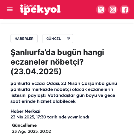
Şanlıurfa’da akaryakıtta fiyat freni! Güncel
fiyatlar belli oldu
HABERLER
GÜNCEL
Şanlıurfa’da bugün hangi
eczaneler nöbetçi?
(23.04.2025)
Şanlıurfa Eczacı Odası, 23 Nisan Çarşamba günü
Şanlıurfa merkezde nöbetçi olacak eczanelerin
listesini paylaştı. Vatandaşlar gün boyu ve gece
saatlerinde hizmet alabilecek.
Haber Merkezi
23 Nis 2025, 17:30
tarihinde yayınlandı
Güncelleme
23 Ağu 2025, 20:02