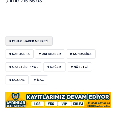
(0414) 215 56 03
KAYNAK: HABER MERKEZİ
# ŞANLIURFA
# URFAHABER
# SONDAKIKA
# GAZETEIEPKYOL
# SAĞLIK
# NÖBETÇI
# ECZANE
# ILAÇ