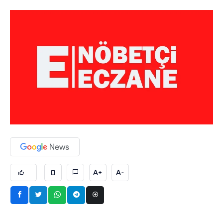
A+
A-