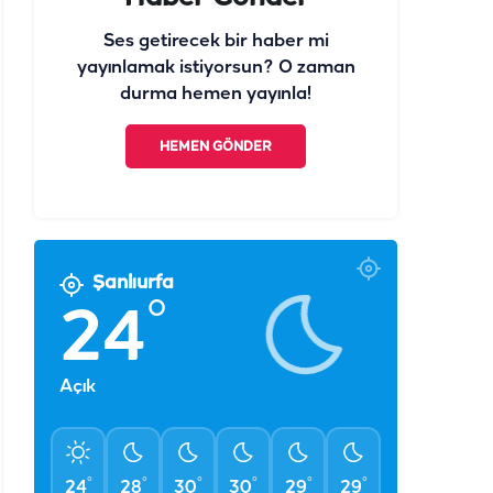
Ses getirecek bir haber mi
yayınlamak istiyorsun? O zaman
durma hemen yayınla!
HEMEN GÖNDER
Şanlıurfa
°
24
Açık
°
°
°
°
°
°
24
28
30
30
29
29
PZT
SAL
ÇAR
PER
CUM
CMT