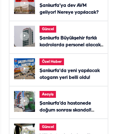
Şanlıurfa’ya dev AVM
geliyor! Nereye yapılacak?
Güncel
Şanlıurfa Büyükşehir farklı
kadrolarda personel alacak!
Başvurular başladı
Özel Haber
Şanlıurfa'da yeni yapılacak
otogarın yeri belli oldu!
Asayiş
Şanlıurfa’da hastanede
doğum sonrası skandal!
Anne öldü, doktor tutuklandı
Güncel