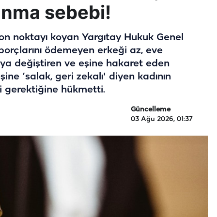
anma sebebi!
on noktayı koyan Yargıtay Hukuk Genel
borçlarını ödemeyen erkeği az, eve
şya değiştiren ve eşine hakaret eden
şine ‘salak, geri zekalı' diyen kadının
gerektiğine hükmetti.
Güncelleme
03 Ağu 2026, 01:37