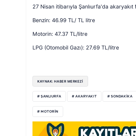
27 Nisan itibarıyla Şanlıurfa'da akaryakıt f
Benzin: 46.99 TL/ TL litre
Motorin: 47.37 TL/litre
LPG (Otomobil Gazı): 27.69 TL/litre
KAYNAK: HABER MERKEZİ
# ŞANLIURFA
# AKARYAKIT
# SONDAKIKA
# MOTORIN