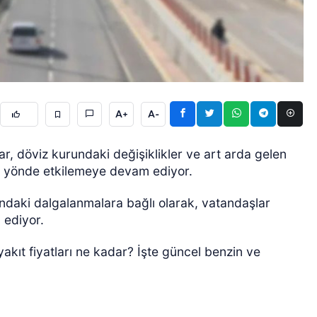
A+
A-
ÖZEL HABER
, döviz kurundaki değişiklikler ve art arda gelen
suz yönde etkilemeye devam ediyor.
rındaki dalgalanmalara bağlı olarak, vatandaşlar
p ediyor.
yakıt fiyatları ne kadar? İşte güncel benzin ve