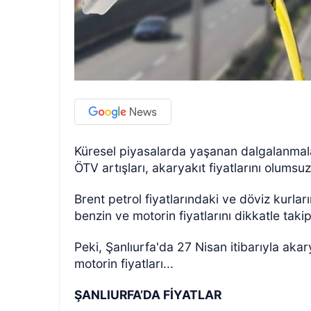
Küresel piyasalarda yaşanan dalgalanmalar
ÖTV artışları, akaryakıt fiyatlarını olum
Brent petrol fiyatlarındaki ve döviz kurla
benzin ve motorin fiyatlarını dikkatle taki
Peki, Şanlıurfa'da 27 Nisan itibarıyla akar
motorin fiyatları...
ŞANLIURFA’DA FİYATLAR