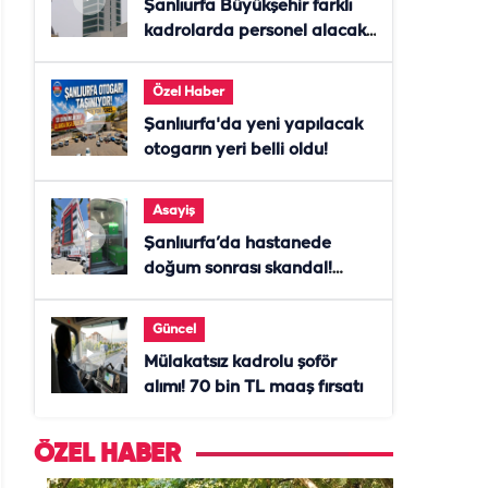
Şanlıurfa Büyükşehir farklı
kadrolarda personel alacak!
Başvurular başladı
Özel Haber
Şanlıurfa'da yeni yapılacak
otogarın yeri belli oldu!
Asayiş
Şanlıurfa’da hastanede
doğum sonrası skandal!
Anne öldü, doktor tutuklandı
Güncel
Mülakatsız kadrolu şoför
alımı! 70 bin TL maaş fırsatı
ÖZEL HABER