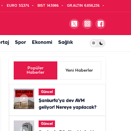
EURO
53,37₺
BIST
14.598₺
GR.ALTIN
6.856,23₺
rtaj
Spor
Ekonomi
Sağlık
Popüler
Yeni Haberler
Haberler
Güncel
Şanlıurfa’ya dev AVM
geliyor! Nereye yapılacak?
Güncel