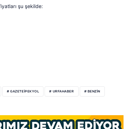
iyatları şu şekilde:
# GAZETEIPEKYOL
# URFAHABER
# BENZIN