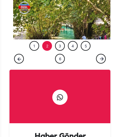
ÖZEL HABE
1
2
3
4
5
6
ÖZEL HABER
Şanlıurfa'nın buz gibi serin 7 piknik alanı!
Haber Gönder