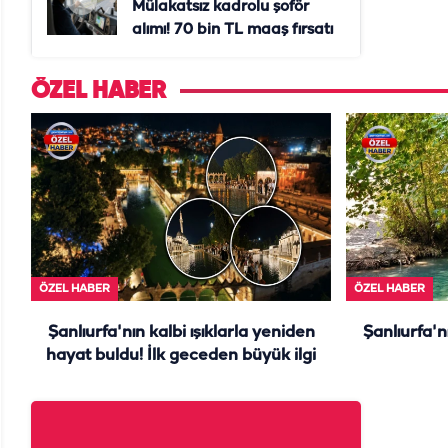
Mülakatsız kadrolu şoför
alımı! 70 bin TL maaş fırsatı
ÖZEL HABER
ÖZEL HABER
ÖZEL HABER
Şanlıurfa'nın kalbi ışıklarla yeniden
Şanlıurfa'n
hayat buldu! İlk geceden büyük ilgi