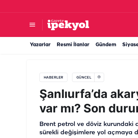
43 yıllık evlilik böyle bitti: Sürekli eşya değiş
Yazarlar
Resmi İlanlar
Gündem
Siyas
HABERLER
GÜNCEL
Şanlıurfa’da akar
var mı? Son duru
Brent petrol ve döviz kurundaki 
sürekli değişimlere yol açmaya d