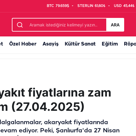
BTC
79.659$
STERLIN
61,60₺
USD
45,44₺
tirmek boşanma sebebi!
ARA
et
Özel Haber
Asayiş
Kültür Sanat
Eğitim
Röpo
yakıt fiyatlarına zam
m (27.04.2025)
dalgalanmalar, akaryakıt fiyatlarında
evam ediyor. Peki, Şanlıurfa'da 27 Nisan