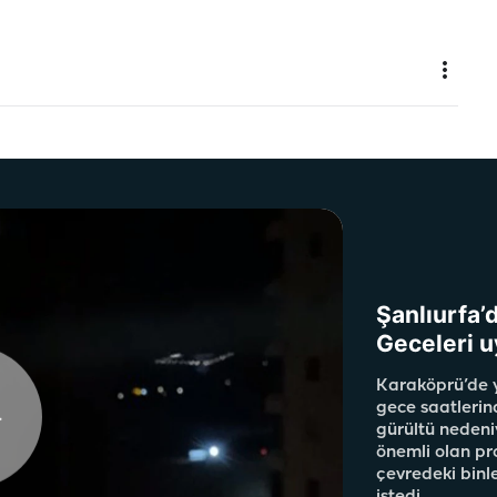
Şanlıurfa’
Geceleri u
Karaköprü’de y
gece saatlerin
gürültü nedeni
önemli olan pr
çevredeki binle
istedi.