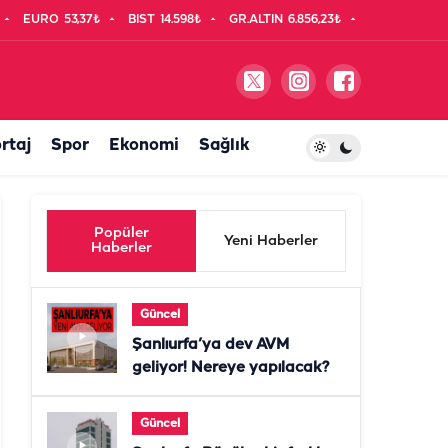
EURO
53,37₺
BIST
14.598₺
GR.ALTIN
6.856,23₺
rtaj
Spor
Ekonomi
Sağlık
Popüler
Yeni Haberler
Haberler
Güncel
Şanlıurfa’ya dev AVM
geliyor! Nereye yapılacak?
Güncel