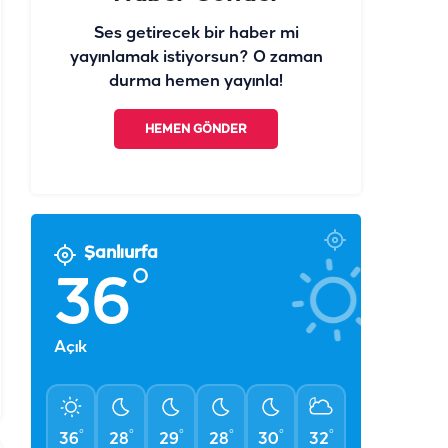
Ses getirecek bir haber mi
yayınlamak istiyorsun? O zaman
durma hemen yayınla!
HEMEN GÖNDER
Şanlıurfa
°
36
Açık
°
°
°
°
°
°
36
28
29
28
30
32