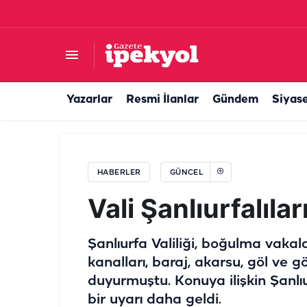
Şanlıurfa’da deprem hissi uyandıran gürültü! G
Yazarlar
Resmi İlanlar
Gündem
Siyas
HABERLER
GÜNCEL
Vali Şanlıurfalılar
Şanlıurfa Valiliği, boğulma vaka
kanalları, baraj, akarsu, göl ve g
duyurmuştu. Konuya ilişkin Şanlıu
bir uyarı daha geldi.