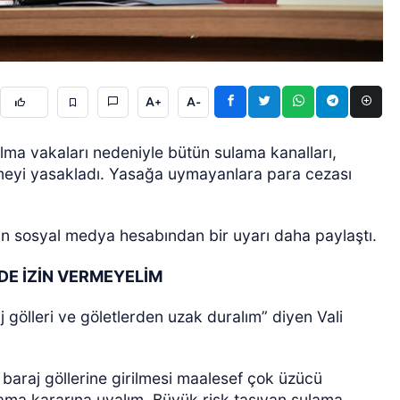
A+
A-
ulma vakaları nedeniyle bütün sulama kanalları,
ÖZEL HABER
üzmeyi yasakladı. Yasağa uymayanlara para cezası
şkin sosyal medya hesabından bir uyarı daha paylaştı.
DE İZİN VERMEYELİM
j gölleri ve göletlerden uzak duralım” diyen Vali
a, baraj göllerine girilmesi maalesef çok üzücü
lama kararına uyalım. Büyük risk taşıyan sulama