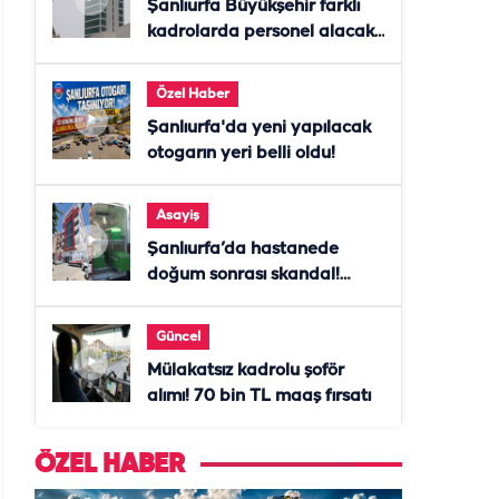
Şanlıurfa Büyükşehir farklı
kadrolarda personel alacak!
Başvurular başladı
Özel Haber
Şanlıurfa'da yeni yapılacak
otogarın yeri belli oldu!
Asayiş
Şanlıurfa’da hastanede
doğum sonrası skandal!
Anne öldü, doktor tutuklandı
Güncel
Mülakatsız kadrolu şoför
alımı! 70 bin TL maaş fırsatı
ÖZEL HABER