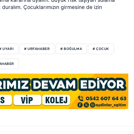
ak duralım. Çocuklarımızın girmesine de izin
# UYARI
# URFAHABER
# BOĞULMA
# ÇOCUK
FAHABER