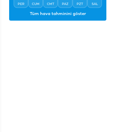
PER
CUM
CMT
PAZ
PZT
SAL
Tüm hava tahminini göster