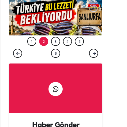
ÖZEL HABE
1
2
3
4
5
ÖZEL HABER
6
Tarladan patlıcan kebabına uzanan lezzet
yolculuğu başladı!
Haber Gönder