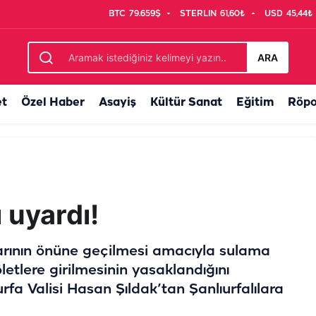
BTC
79.659$
STERLIN
61,60₺
USD
45,44₺
eceleri uykusuz kalan mahalleli tepkili
ARA
et
Özel Haber
Asayiş
Kültür Sanat
Eğitim
Röpo
ı uyardı!
larının önüne geçilmesi amacıyla sulama
öletlere girilmesinin yasaklandığını
rfa Valisi Hasan Şıldak’tan Şanlıurfalılara