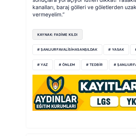
kanalları, baraj gölleri ve göletlerden uz
vermeyelim
.”
KAYNAK: FADIME KILDI
# ŞANLIURFAVALISIHASANŞILDAK
# YASAK
# YAZ
# ÖNLEM
# TEDBIR
# ŞANLIUR