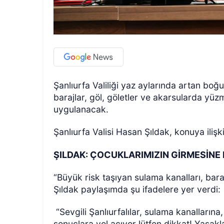
Şanlıurfa Valiliği yaz aylarında artan boğ
barajlar, göl, göletler ve akarsularda y
uygulanacak.
Şanlıurfa Valisi Hasan Şıldak, konuya ili
ŞILDAK: ÇOCUKLARIMIZIN GİRMESİNE 
“Büyük risk taşıyan sulama kanalları, bara
Şıldak paylaşımda şu ifadelere yer verdi:
“Sevgili Şanlıurfalılar, sulama kanalların
sonuçlara yol açıyor lütfen dikkat! Yasak