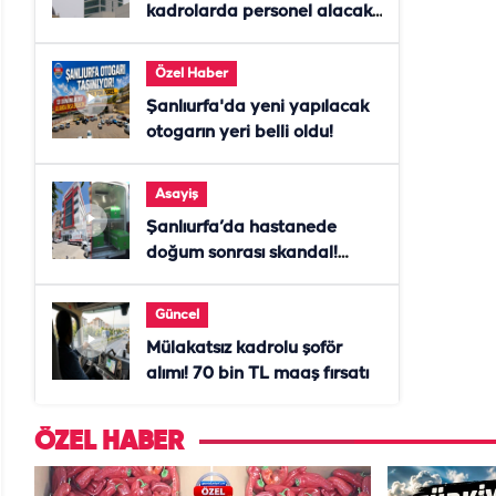
kadrolarda personel alacak!
Başvurular başladı
Özel Haber
Şanlıurfa'da yeni yapılacak
otogarın yeri belli oldu!
Asayiş
Şanlıurfa’da hastanede
doğum sonrası skandal!
Anne öldü, doktor tutuklandı
Güncel
Mülakatsız kadrolu şoför
alımı! 70 bin TL maaş fırsatı
ÖZEL HABER