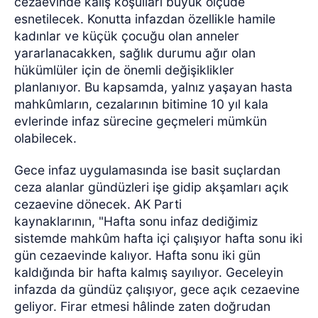
cezaevinde kalış koşulları büyük ölçüde
esnetilecek. Konutta infazdan özellikle hamile
kadınlar ve küçük çocuğu olan anneler
yararlanacakken, sağlık durumu ağır olan
hükümlüler için de önemli değişiklikler
planlanıyor. Bu kapsamda, yalnız yaşayan hasta
mahkûmların, cezalarının bitimine 10 yıl kala
evlerinde infaz sürecine geçmeleri mümkün
olabilecek.
Gece infaz uygulamasında ise basit suçlardan
ceza alanlar gündüzleri işe gidip akşamları açık
cezaevine dönecek. AK Parti
kaynaklarının, "Hafta sonu infaz dediğimiz
sistemde mahkûm hafta içi çalışıyor hafta sonu iki
gün cezaevinde kalıyor. Hafta sonu iki gün
kaldığında bir hafta kalmış sayılıyor. Geceleyin
infazda da gündüz çalışıyor, gece açık cezaevine
geliyor. Firar etmesi hâlinde zaten doğrudan