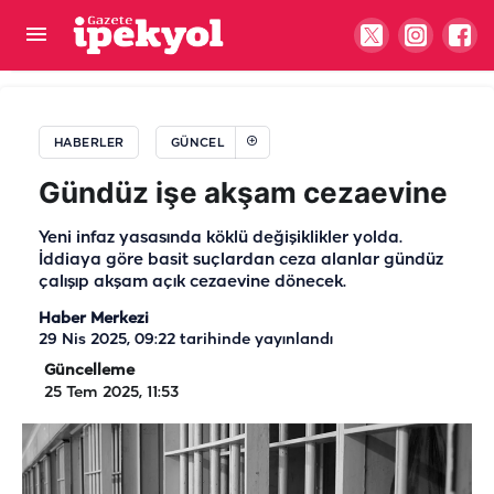
Coşkun’dan ekonomi çıkışı: Ücret adaletsizliği
büyüyor
HABERLER
GÜNCEL
Gündüz işe akşam cezaevine
Yeni infaz yasasında köklü değişiklikler yolda.
İddiaya göre basit suçlardan ceza alanlar gündüz
çalışıp akşam açık cezaevine dönecek.
Haber Merkezi
29 Nis 2025, 09:22
tarihinde yayınlandı
Güncelleme
25 Tem 2025, 11:53