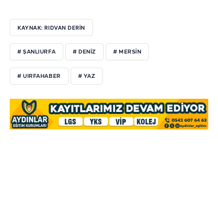
KAYNAK: RIDVAN DERİN
# ŞANLIURFA
# DENIZ
# MERSIN
# UIRFAHABER
# YAZ