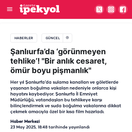
Şanlıurfalı avukat, Urfa'nın yıllardır bitmeyen
çilesini beyaz perdeye taşıdı!
HABERLER
GÜNCEL
Şanlıurfa’da ‘görünmeyen
tehlike’! "Bir anlık cesaret,
ömür boyu pişmanlık"
Her yıl Şanlıurfa’da sulama kanalları ve göletlerde
yaşanan boğulma vakaları nedeniyle onlarca kişi
hayatını kaybediyor. Şanlıurfa İl Emniyet
Müdürlüğü, vatandaşları bu tehlikeye karşı
bilinçlendirmek ve suda boğulma vakalarına dikkat
çekmek amacıyla özel bir kısa film hazırladı.
Haber Merkezi
23 May 2025, 18:48
tarihinde yayınlandı