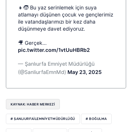
👧🧒 Bu yaz serinlemek için suya
atlamayı düşünen çocuk ve gençlerimiz
ile vatandaşlarımızı bir kez daha
düşünmeye davet ediyoruz.
🎥 Gerçek…
pic.twitter.com/1vtUuHBRb2
— Şanlıurfa Emniyet Müdürlüğü
(@SanliurfaEmnMd)
May 23, 2025
KAYNAK: HABER MERKEZI
# ŞANLIURFAILEMNIYETMÜDÜRLÜĞÜ
# BOĞULMA