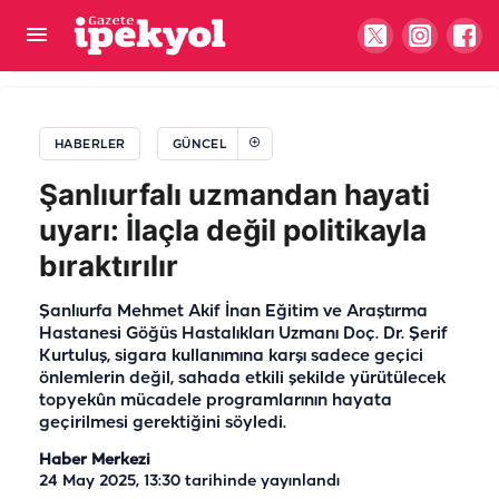
Şanlıurfalılar IBAN’ları kontrol edin! 688 milyon
200 bin TL hesaplarda
HABERLER
GÜNCEL
Şanlıurfalı uzmandan hayati
uyarı: İlaçla değil politikayla
bıraktırılır
Şanlıurfa Mehmet Akif İnan Eğitim ve Araştırma
Hastanesi Göğüs Hastalıkları Uzmanı Doç. Dr. Şerif
Kurtuluş, sigara kullanımına karşı sadece geçici
önlemlerin değil, sahada etkili şekilde yürütülecek
topyekûn mücadele programlarının hayata
geçirilmesi gerektiğini söyledi.
Haber Merkezi
24 May 2025, 13:30
tarihinde yayınlandı