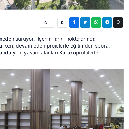
eden sürüyor. İlçenin farklı noktalarında
arken, devam eden projelerle eğitimden spora,
anda yeni yaşam alanları Karaköprülülerle