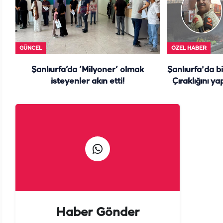
GÜNCEL
ÖZEL HABER
Şanlıurfa’da ‘Milyoner’ olmak
Şanlıurfa'da b
isteyenler akın etti!
Çıraklığını ya
y
Haber Gönder