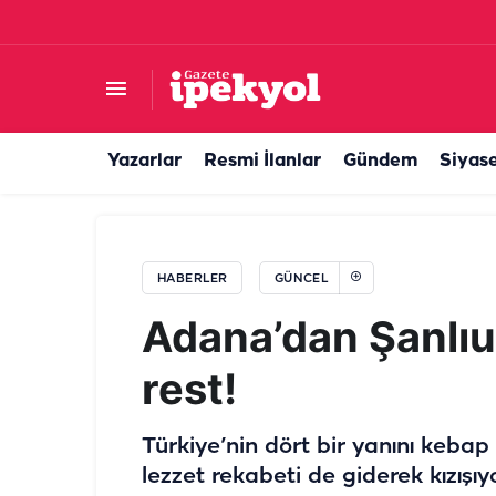
Karaköprü yeni tesislerle şekilleniyor
Yazarlar
Resmi İlanlar
Gündem
Siyas
HABERLER
GÜNCEL
Adana’dan Şanlıu
rest!
Türkiye’nin dört bir yanını kebap 
lezzet rekabeti de giderek kızışı