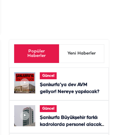
Popüler
Yeni Haberler
Haberler
Güncel
Şanlıurfa’ya dev AVM
geliyor! Nereye yapılacak?
Güncel
Şanlıurfa Büyükşehir farklı
kadrolarda personel alacak!
Başvurular başladı