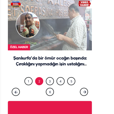
ÖZEL HABE
ÖZEL HABER
Şanlıurfa'da bir ömür ocağın başında:
Çıraklığını yapmadığın işin ustalığını
yapamazsın
1
2
3
4
5
6