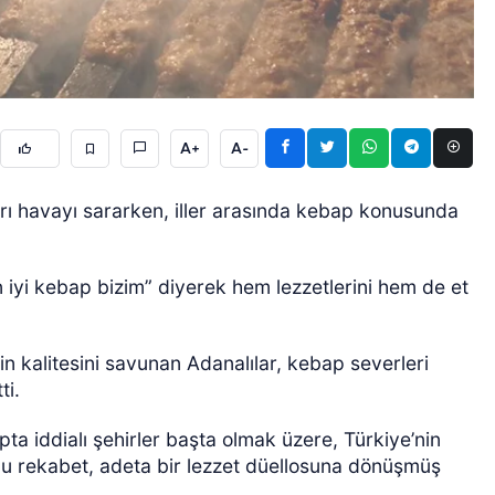
A+
A-
GÜNCEL
rı havayı sararken, iller arasında kebap konusunda
n iyi kebap bizim” diyerek hem lezzetlerini hem de et
in kalitesini savunan Adanalılar, kebap severleri
ti.
pta iddialı şehirler başta olmak üzere, Türkiye’nin
bu rekabet, adeta bir lezzet düellosuna dönüşmüş