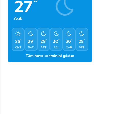
°
27
Açık
°
°
°
°
°
°
26
29
29
30
30
29
CMT
PAZ
PZT
SAL
ÇAR
PER
Tüm hava tahminini göster