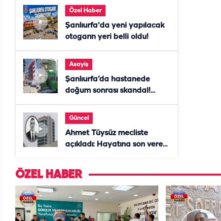
Özel Haber
Şanlıurfa'da yeni yapılacak
otogarın yeri belli oldu!
Asayiş
Şanlıurfa’da hastanede
doğum sonrası skandal!
Anne öldü, doktor tutuklandı
Güncel
Ahmet Tüysüz mecliste
açıkladı: Hayatına son veren
daire başkanı "İsteselerdi
ölmezdim" notunu bıraktı
ÖZEL HABER