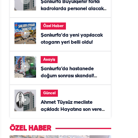
Şanlıurfa Büyükşehir farklı
kadrolarda personel alacak!
Başvurular başladı
Özel Haber
Şanlıurfa'da yeni yapılacak
otogarın yeri belli oldu!
Asayiş
Şanlıurfa’da hastanede
doğum sonrası skandal!
Anne öldü, doktor tutuklandı
Güncel
Ahmet Tüysüz mecliste
açıkladı: Hayatına son veren
daire başkanı "İsteselerdi
ölmezdim" notunu bıraktı
ÖZEL HABER