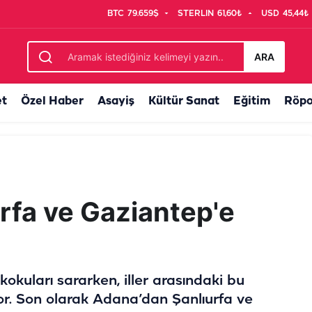
BTC
79.659$
STERLIN
61,60₺
USD
45,44₺
ARA
et
Özel Haber
Asayiş
Kültür Sanat
Eğitim
Röpo
rfa ve Gaziantep'e
kokuları sararken, iller arasındaki bu
yor. Son olarak Adana’dan Şanlıurfa ve