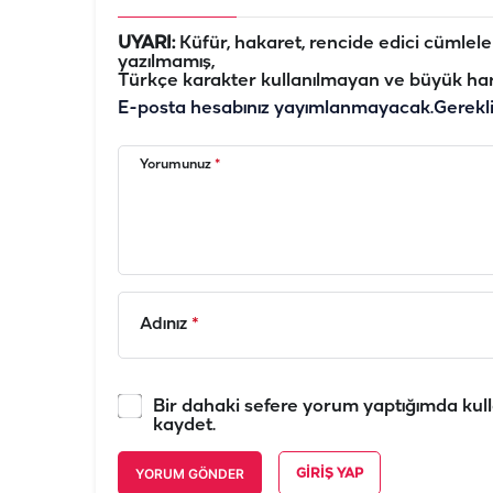
UYARI:
Küfür, hakaret, rencide edici cümleler 
yazılmamış,
Türkçe karakter kullanılmayan ve büyük har
E-posta hesabınız yayımlanmayacak.
Gerekl
Yorumunuz
*
Adınız
*
Bir dahaki sefere yorum yaptığımda kull
kaydet.
YORUM GÖNDER
GIRIŞ YAP