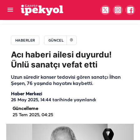
Minik kız için seferberlik! Şanlıurfa vekili devreye
girdi, Ankara yolu açıldı
HABERLER
GÜNCEL
Acı haberi ailesi duyurdu!
Ünlü sanatçı vefat etti
Uzun süredir kanser tedavisi gören sanatçı İlhan
Şeşen, 76 yaşında hayatını kaybetti.
Haber Merkezi
26 May 2025, 14:44
tarihinde yayınlandı
Güncelleme
25 Tem 2025, 04:25