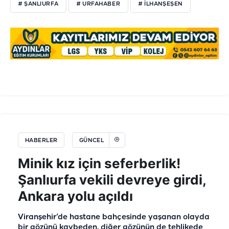
# ŞANLIURFA
# URFAHABER
# ILHANŞEŞEN
HABERLER
GÜNCEL
Minik kız için seferberlik!
Şanlıurfa vekili devreye girdi,
Ankara yolu açıldı
Viranşehir’de hastane bahçesinde yaşanan olayda
bir gözünü kaybeden, diğer gözünün de tehlikede