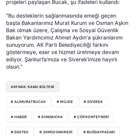
projeleri paylaşan Bucak, şu ifadeleri kullandı:
"Bu desteklerin sağlanmasında emeği geçen
başta Bakanlarımız Murat Kurum ve Osman Aşkın
Bak olmak üzere, Çalışma ve Sosyal Güvenlik
Bakan Yardımcımız Ahmet Aydın'a şükranlarımı
sunuyorum. AK Parti Belediyeciliği farkını
göstermeye, eser ve hizmet üretmeye devam
ediyor. Şanlıurfa’mıza ve Siverek’imize hayırlı
olsun."
KAYNAK: KAMU BÜLTENI
# ALIMURATBUCAK
# MÜJDE
# SIVEREK
# HABER
# SONDAKIKA
# ÇÖPKONTEYNERI
# DESTEK
# 20MILYONKREDI
# BUĞDAYPAZARI