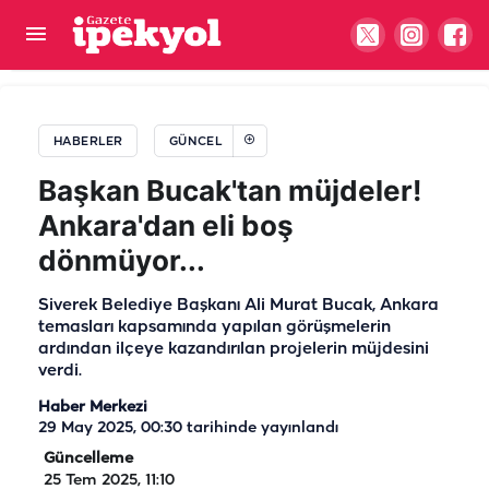
Şanlıurfalı iş insanından Avrupa’da dev hamle!
Milyon euroluk şirket kurdu
HABERLER
GÜNCEL
Başkan Bucak'tan müjdeler!
Ankara'dan eli boş
dönmüyor...
Siverek Belediye Başkanı Ali Murat Bucak, Ankara
temasları kapsamında yapılan görüşmelerin
ardından ilçeye kazandırılan projelerin müjdesini
verdi.
Haber Merkezi
29 May 2025, 00:30
tarihinde yayınlandı
Güncelleme
25 Tem 2025, 11:10