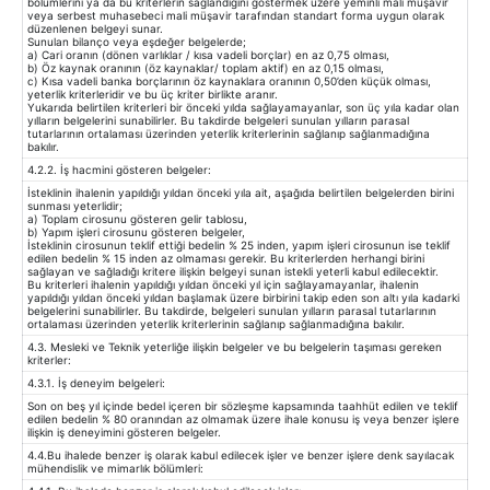
bölümlerini ya da bu kriterlerin sağlandığını göstermek üzere yeminli mali müşavir
veya serbest muhasebeci mali müşavir tarafından standart forma uygun olarak
düzenlenen belgeyi sunar.
Sunulan bilanço veya eşdeğer belgelerde;
a) Cari oranın (dönen varlıklar / kısa vadeli borçlar) en az 0,75 olması,
b) Öz kaynak oranının (öz kaynaklar/ toplam aktif) en az 0,15 olması,
c) Kısa vadeli banka borçlarının öz kaynaklara oranının 0,50’den küçük olması,
yeterlik kriterleridir ve bu üç kriter birlikte aranır.
Yukarıda belirtilen kriterleri bir önceki yılda sağlayamayanlar, son üç yıla kadar olan
yılların belgelerini sunabilirler. Bu takdirde belgeleri sunulan yılların parasal
tutarlarının ortalaması üzerinden yeterlik kriterlerinin sağlanıp sağlanmadığına
bakılır.
4.2.2. İş hacmini gösteren belgeler:
İsteklinin ihalenin yapıldığı yıldan önceki yıla ait, aşağıda belirtilen belgelerden birini
sunması yeterlidir;
a) Toplam cirosunu gösteren gelir tablosu,
b) Yapım işleri cirosunu gösteren belgeler,
İsteklinin cirosunun teklif ettiği bedelin % 25 inden, yapım işleri cirosunun ise teklif
edilen bedelin % 15 inden az olmaması gerekir. Bu kriterlerden herhangi birini
sağlayan ve sağladığı kritere ilişkin belgeyi sunan istekli yeterli kabul edilecektir.
Bu kriterleri ihalenin yapıldığı yıldan önceki yıl için sağlayamayanlar, ihalenin
yapıldığı yıldan önceki yıldan başlamak üzere birbirini takip eden son altı yıla kadarki
belgelerini sunabilirler. Bu takdirde, belgeleri sunulan yılların parasal tutarlarının
ortalaması üzerinden yeterlik kriterlerinin sağlanıp sağlanmadığına bakılır.
4.3. Mesleki ve Teknik yeterliğe ilişkin belgeler ve bu belgelerin taşıması gereken
kriterler:
4.3.1. İş deneyim belgeleri:
Son on beş yıl içinde bedel içeren bir sözleşme kapsamında taahhüt edilen ve teklif
edilen bedelin % 80 oranından az olmamak üzere ihale konusu iş veya benzer işlere
ilişkin iş deneyimini gösteren belgeler.
4.4.Bu ihalede benzer iş olarak kabul edilecek işler ve benzer işlere denk sayılacak
mühendislik ve mimarlık bölümleri: