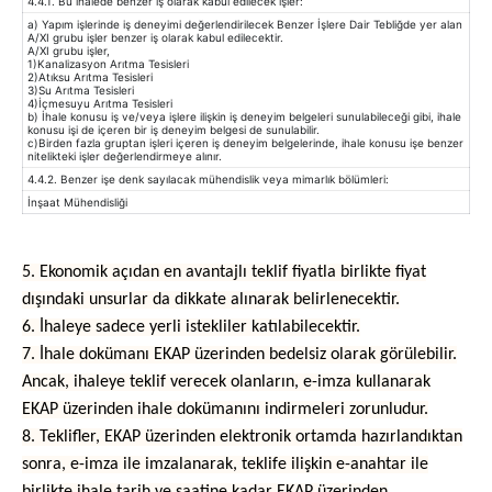
4.4.1. Bu ihalede benzer iş olarak kabul edilecek işler:
a) Yapım işlerinde iş deneyimi değerlendirilecek Benzer İşlere Dair Tebliğde yer alan
A/XI grubu işler benzer iş olarak kabul edilecektir.
A/XI grubu işler,
1)Kanalizasyon Arıtma Tesisleri
2)Atıksu Arıtma Tesisleri
3)Su Arıtma Tesisleri
4)İçmesuyu Arıtma Tesisleri
b) İhale konusu iş ve/veya işlere ilişkin iş deneyim belgeleri sunulabileceği gibi, ihale
konusu işi de içeren bir iş deneyim belgesi de sunulabilir.
c)Birden fazla gruptan işleri içeren iş deneyim belgelerinde, ihale konusu işe benzer
nitelikteki işler değerlendirmeye alınır.
4.4.2. Benzer işe denk sayılacak mühendislik veya mimarlık bölümleri:
İnşaat Mühendisliği
5. Ekonomik açıdan en avantajlı teklif fiyatla birlikte fiyat
dışındaki unsurlar da dikkate alınarak belirlenecektir.
6. İhaleye sadece yerli istekliler katılabilecektir.
7. İhale dokümanı EKAP üzerinden bedelsiz olarak görülebilir.
Ancak, ihaleye teklif verecek olanların, e-imza kullanarak
EKAP üzerinden ihale dokümanını indirmeleri zorunludur.
8. Teklifler, EKAP üzerinden elektronik ortamda hazırlandıktan
sonra, e-imza ile imzalanarak, teklife ilişkin e-anahtar ile