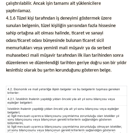
çalıştırılabilir. Ancak işin tamamı alt yüklenicilere
yaptırılamaz.
4.1.6 Tüzel kişi tarafından iş deneyimi göstermek üzere
sunulan belgenin, tüzel kişiliğin yarısından fazla hissesine
sahip ortağına ait olması halinde, ticaret ve sanayi
odası/ticaret odası bünyesinde bulunan ticaret sicil
memurlukları veya yeminli mali müşavir ya da serbest
muhasebeci mali müşavir tarafından ilk ilan tarihinden sonra
düzenlenen ve düzenlendiği tarihten geriye doğru son bir yıldır
kesintisiz olarak bu şartın korunduğunu gösteren belge.
4.2. Ekonomik ve mali yeterliğe ilişkin belgeler ve bu belgelerin taşıması gereken
kriterler:
4.2.1. İsteklinin ihalenin yapıldığı yıldan önceki yıla ait yıl sonu bilançosu veya
eşdeğer belgeleri:
İsteklinin ihalenin yapıldığı yıldan önceki yıla ait yıl sonu bilançosu veya eşdeğer
belgeleri;
a) İlgili mevzuatı uyarınca bilançosunu yayımlatma zorunluluğu olan istekliler yıl
sonu bilançosunu veya bilançonun gerekli kriterlerin sağlandığını gösteren
bölümlerini,
b) İlgili mevzuatı uyarınca bilançosunu yayımlatma zorunluluğu olmayan istekliler,
yıl sonu bilançosunu veya bilançonun gerekli kriterlerin sağlandığını gösteren