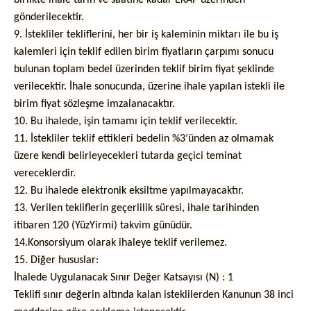
birlikte ihale tarih ve saatine kadar EKAP üzerinden
gönderilecektir.
9. İstekliler tekliflerini, her bir iş kaleminin miktarı ile bu iş
kalemleri için teklif edilen birim fiyatların çarpımı sonucu
bulunan toplam bedel üzerinden teklif birim fiyat şeklinde
verilecektir. İhale sonucunda, üzerine ihale yapılan istekli ile
birim fiyat sözleşme imzalanacaktır.
10. Bu ihalede, işin tamamı için teklif verilecektir.
11. İstekliler teklif ettikleri bedelin %3’ünden az olmamak
üzere kendi belirleyecekleri tutarda geçici teminat
vereceklerdir.
12. Bu ihalede elektronik eksiltme yapılmayacaktır.
13. Verilen tekliflerin geçerlilik süresi, ihale tarihinden
itibaren 120 (YüzYirmi) takvim günüdür.
14.Konsorsiyum olarak ihaleye teklif verilemez.
15. Diğer hususlar:
İhalede Uygulanacak Sınır Değer Katsayısı (N) : 1
Teklifi sınır değerin altında kalan isteklilerden Kanunun 38 inci