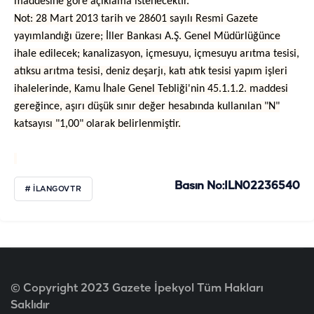
maddesine göre açıklama istenecektir.
Not: 28 Mart 2013 tarih ve 28601 sayılı Resmi Gazete
yayımlandığı üzere; İller Bankası A.Ş. Genel Müdürlüğünce
ihale edilecek; kanalizasyon, içmesuyu, içmesuyu arıtma tesisi,
atıksu arıtma tesisi, deniz deşarjı, katı atık tesisi yapım işleri
ihalelerinde, Kamu İhale Genel Tebliği'nin 45.1.1.2. maddesi
gereğince, aşırı düşük sınır değer hesabında kullanılan "N"
katsayısı "1,00" olarak belirlenmiştir.
Basın No:ILN02236540
# ILANGOVTR
© Copyright 2023 Gazete İpekyol Tüm Hakları
Saklıdır