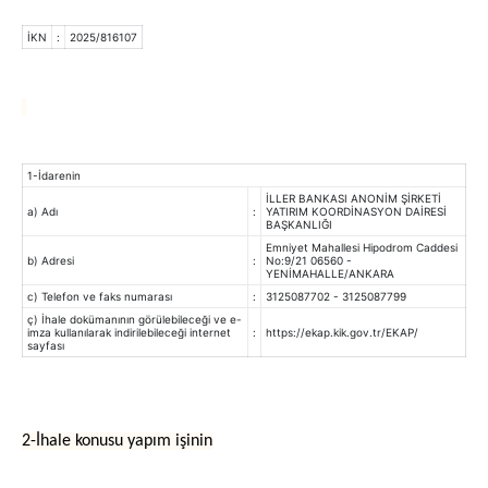
İKN
:
2025/816107
1-İdarenin
İLLER BANKASI ANONİM ŞİRKETİ
a) Adı
:
YATIRIM KOORDİNASYON DAİRESİ
BAŞKANLIĞI
Emniyet Mahallesi Hipodrom Caddesi
b) Adresi
:
No:9/21 06560 -
YENİMAHALLE/ANKARA
c) Telefon ve faks numarası
:
3125087702 - 3125087799
ç) İhale dokümanının görülebileceği ve e-
imza kullanılarak indirilebileceği internet
:
https://ekap.kik.gov.tr/EKAP/
sayfası
2-İhale konusu yapım işinin