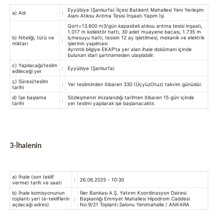
Eyyübiye (Şanlıurfa) İlçesi Batıkent Mahallesi Yeni Yerleşim
a) Adı
:
Alanı Atıksu Arıtma Tesisi İnşaatı Yapım İşi
Qort=13.600 m3/gün kapasiteli atıksu arıtma tesisi inşaatı,
1.017 m kollektör hattı, 30 adet muayene bacası, 1.735 m
b) Niteliği, türü ve
içmesuyu hattı, tesisin 12 ay işletilmesi, mekanik ve elektrik
:
miktarı
işlerinin yapılması
Ayrıntılı bilgiye EKAP’ta yer alan ihale dokümanı içinde
bulunan idari şartnameden ulaşılabilir.
c) Yapılacağı/teslim
:
Eyyübiye (Şanlıurfa)
edileceği yer
ç) Süresi/teslim
:
Yer tesliminden itibaren 330 (ÜçyüzOtuz) takvim günüdür.
tarihi
d) İşe başlama
Sözleşmenin imzalandığı tarihten itibaren 15 gün içinde
:
tarihi
yer teslimi yapılarak işe başlanacaktır.
3-İhalenin
a) İhale (son teklif
:
26.06.2025 - 10:30
verme) tarih ve saati
b) İhale komisyonunun
İller Bankası A.Ş. Yatırım Koordinasyon Dairesi
toplantı yeri (e-tekliflerin
:
Başkanlığı Emniyet Mahallesi Hipodrom Caddesi
açılacağı adres)
No:9/21 Toplantı Salonu Yenimahalle / ANKARA