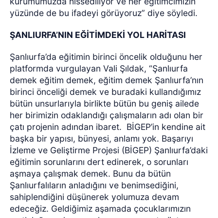
kurumumuzda hissediliyor ve her eğitimcimizin
yüzünde de bu ifadeyi görüyoruz” diye söyledi.
ŞANLIURFA’NIN EĞİTİMDEKİ YOL HARİTASI
Şanlıurfa’da eğitimin birinci öncelik olduğunu her
platformda vurgulayan Vali Şıldak, “Şanlıurfa
demek eğitim demek, eğitim demek Şanlıurfa’nın
birinci önceliği demek ve buradaki kullandığımız
bütün unsurlarıyla birlikte bütün bu geniş ailede
her birimizin odaklandığı çalışmaların adı olan bir
çatı projenin adından ibaret.
BİGEP’in kendine ait
başka bir yapısı, bünyesi, anlamı yok. Başarıyı
İzleme ve Geliştirme Projesi (BİGEP) Şanlıurfa’daki
eğitimin sorunlarını dert edinerek, o sorunları
aşmaya çalışmak demek. Bunu da bütün
Şanlıurfalıların anladığını ve benimsediğini,
sahiplendiğini düşünerek yolumuza devam
edeceğiz. Geldiğimiz aşamada çocuklarımızın