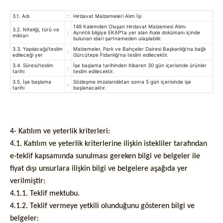
3.1. Adı
:
Hırdavat Malzemeleri Alım İşi
149 Kalemden Oluşan Hırdavat Malzemesi Alımı
3.2. Niteliği, türü ve
:
Ayrıntılı bilgiye EKAP’ta yer alan ihale dokümanı içinde
miktarı
bulunan idari şartnameden ulaşılabilir.
3.3. Yapılacağı/teslim
Malzemeler, Park ve Bahçeler Dairesi Başkanlığı’na bağlı
:
edileceği yer
Gürcütepe Fidanlığı’na teslim edilecektir.
3.4. Süresi/teslim
İşe başlama tarihinden itibaren 30 gün içerisinde ürünler
:
tarihi
teslim edilecektir.
3.5. İşe başlama
Sözleşme imzalandıktan sonra 5 gün içerisinde işe
:
tarihi
başlanacaktır.
4- Katılım ve yeterlik kriterleri:
4.1. Katılım ve yeterlik kriterlerine ilişkin istekliler tarafından
e-teklif kapsamında sunulması gereken bilgi ve belgeler ile
fiyat dışı unsurlara ilişkin bilgi ve belgelere aşağıda yer
verilmiştir:
4.1.1. Teklif mektubu.
4.1.2. Teklif vermeye yetkili olunduğunu gösteren bilgi ve
belgeler: