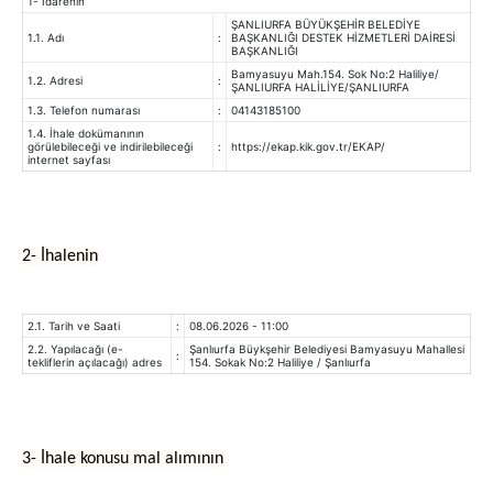
1- İdarenin
ŞANLIURFA BÜYÜKŞEHİR BELEDİYE
1.1. Adı
:
BAŞKANLIĞI DESTEK HİZMETLERİ DAİRESİ
BAŞKANLIĞI
Bamyasuyu Mah.154. Sok No:2 Haliliye/
1.2. Adresi
:
ŞANLIURFA HALİLİYE/ŞANLIURFA
1.3. Telefon numarası
:
04143185100
1.4. İhale dokümanının
görülebileceği ve indirilebileceği
:
https://ekap.kik.gov.tr/EKAP/
internet sayfası
2- İhalenin
2.1. Tarih ve Saati
:
08.06.2026 - 11:00
2.2. Yapılacağı (e-
Şanlıurfa Büykşehir Belediyesi Bamyasuyu Mahallesi
:
tekliflerin açılacağı) adres
154. Sokak No:2 Haliliye / Şanlıurfa
3- İhale konusu mal alımının