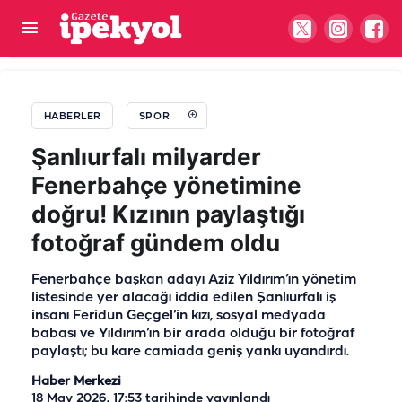
Şanlıurfa temsilcisinin yeni sezon fikstürü belli
oldu! İşte hafta hafta rakipler
HABERLER
SPOR
Şanlıurfalı milyarder
Fenerbahçe yönetimine
doğru! Kızının paylaştığı
fotoğraf gündem oldu
Fenerbahçe başkan adayı Aziz Yıldırım’ın yönetim
listesinde yer alacağı iddia edilen Şanlıurfalı iş
insanı Feridun Geçgel’in kızı, sosyal medyada
babası ve Yıldırım’ın bir arada olduğu bir fotoğraf
paylaştı; bu kare camiada geniş yankı uyandırdı.
Haber Merkezi
18 May 2026, 17:53
tarihinde yayınlandı