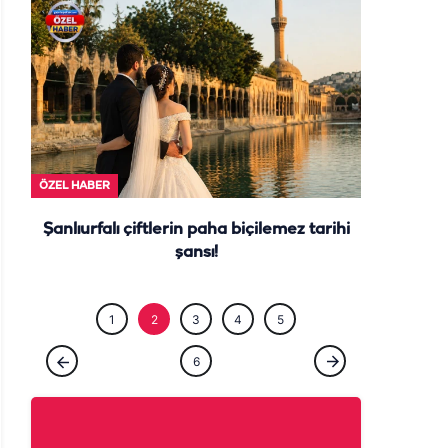
ÖZEL HABE
ÖZEL HABER
Şanlıurfalı çiftlerin paha biçilemez tarihi
şansı!
1
2
3
4
5
6