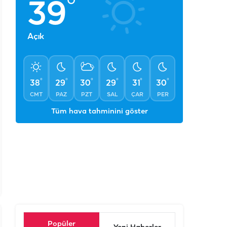
°
39
Açık
°
°
°
°
°
°
38
29
30
29
31
30
CMT
PAZ
PZT
SAL
ÇAR
PER
Tüm hava tahminini göster
Popüler