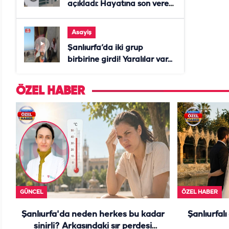
açıkladı: Hayatına son veren
daire başkanı "İsteselerdi
ölmezdim" notunu bıraktı
Asayiş
Şanlıurfa’da iki grup
birbirine girdi! Yaralılar var...
ÖZEL HABER
GÜNCEL
ÖZEL HABER
Şanlıurfa'da neden herkes bu kadar
Şanlıurfalı
sinirli? Arkasındaki sır perdesi