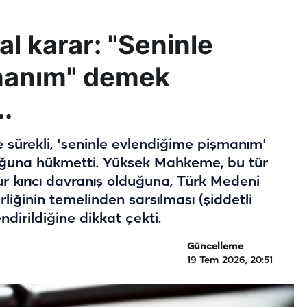
l karar: "Seninle
manım" demek
.
ne sürekli, 'seninle evlendiğime pişmanım'
ğuna hükmetti. Yüksek Mahkeme, bu tür
ur kırıcı davranış olduğuna, Türk Medeni
liğinin temelinden sarsılması (şiddetli
dirildiğine dikkat çekti.
Güncelleme
19 Tem 2026, 20:51