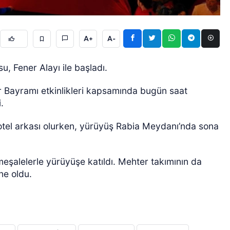
A+
A-
, Fener Alayı ile başladı.
 Bayramı etkinlikleri kapsamında bugün saat
GÜNCEL
i.
Hotel arkası olurken, yürüyüş Rabia Meydanı’nda sona
meşalelerle yürüyüşe katıldı. Mehter takımının da
hne oldu.