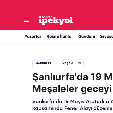
Yargıtay'dan emsal karar: "Seninle evlendiği
Yazarlar
Resmi İlanlar
Gündem
Siyas
HABERLER
YAŞAM
Şanlıurfa'da 19 
Meşaleler geceyi 
Şanlıurfa'da 19 Mayıs Atatürk'ü 
kapsamında Fener Alayı düzenle