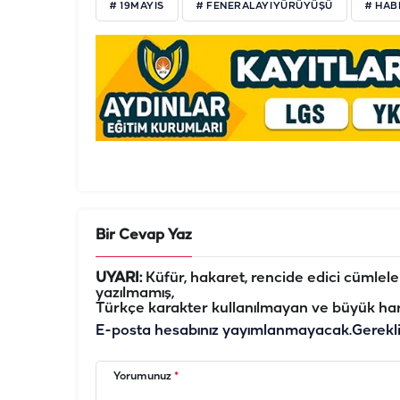
# 19MAYIS
# FENERALAYIYÜRÜYÜŞÜ
# HAB
Bir Cevap Yaz
UYARI:
Küfür, hakaret, rencide edici cümleler 
yazılmamış,
Türkçe karakter kullanılmayan ve büyük har
E-posta hesabınız yayımlanmayacak.
Gerekl
Yorumunuz
*