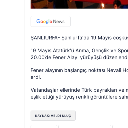
ŞANLIURFA- Şanlıurfa'da 19 Mayıs coşkusu
19 Mayıs Atatürk'ü Anma, Gençlik ve Spor
20.00’de Fener Alayı yürüyüşü düzenlend
Fener alayının başlangıç noktası Nevali 
erdi.
Vatandaşlar ellerinde Türk bayrakları ve 
eşlik ettiği yürüyüş renkli görüntülere sa
KAYNAK: VEJDI ULUÇ