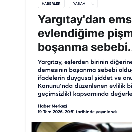
HABERLER
YAŞAM
Yargıtay'dan emsa
evlendiğime piş
boşanma sebebi..
Yargıtay, eşlerden birinin diğeri
demesinin boşanma sebebi oldu
ifadelerin duygusal şiddet ve on
Kanunu'nda düzenlenen evlilik bir
geçimsizlik) kapsamında değerlen
Haber Merkezi
19 Tem 2026, 20:51
tarihinde yayınlandı