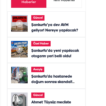
Yeni Haberler
Haberler
Güncel
Şanlıurfa’ya dev AVM
geliyor! Nereye yapılacak?
Özel Haber
Şanlıurfa'da yeni yapılacak
otogarın yeri belli oldu!
Asayiş
Şanlıurfa’da hastanede
doğum sonrası skandal!
Anne öldü, doktor tutuklandı
Güncel
Ahmet Tüysüz mecliste