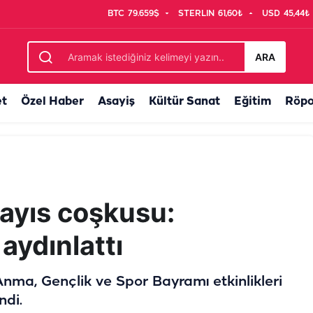
BTC
79.659$
STERLIN
61,60₺
USD
45,44₺
me pişmanım" demek boşanma sebebi...
ARA
et
Özel Haber
Asayiş
Kültür Sanat
Eğitim
Röpo
Mayıs coşkusu:
aydınlattı
Anma, Gençlik ve Spor Bayramı etkinlikleri
ndi.