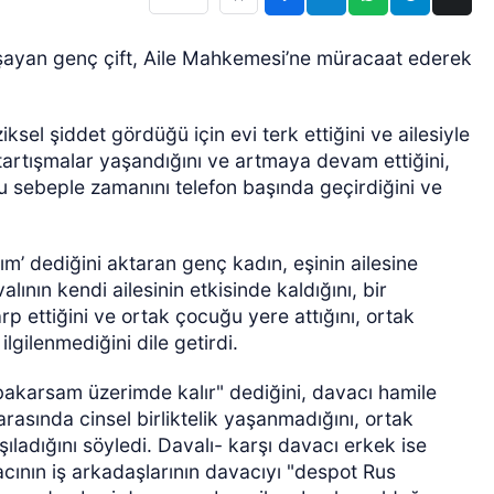
aşayan genç çift, Aile Mahkemesi’ne müracaat ederek
iksel şiddet gördüğü için evi terk ettiğini ve ailesiyle
i tartışmalar yaşandığını ve artmaya devam ettiğini,
bu sebeple zamanını telefon başında geçirdiğini ve
ım’ dediğini aktaran genç kadın, eşinin ailesine
ının kendi ailesinin etkisinde kaldığını, bir
p ettiğini ve ortak çocuğu yere attığını, ortak
lgilenmediğini dile getirdi.
akarsam üzerimde kalır" dediğini, davacı hamile
arasında cinsel birliktelik yaşanmadığını, ortak
ıladığını söyledi. Davalı- karşı davacı erkek ise
acının iş arkadaşlarının davacıyı "despot Rus