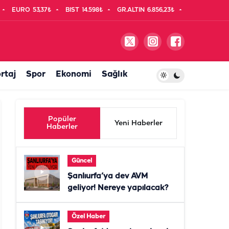
EURO
53,37₺
BIST
14.598₺
GR.ALTIN
6.856,23₺
rtaj
Spor
Ekonomi
Sağlık
Popüler
Yeni Haberler
Haberler
Güncel
Şanlıurfa’ya dev AVM
geliyor! Nereye yapılacak?
Özel Haber