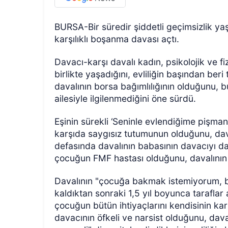
BURSA-Bir süredir şiddetli geçimsizlik y
karşılıklı boşanma davası açtı.
Davacı-karşı davalı kadın, psikolojik ve fiz
birlikte yaşadığını, evliliğin başından ber
davalının borsa bağımlılığının olduğunu, 
ailesiyle ilgilenmediğini öne sürdü.
Eşinin sürekli ‘Seninle evlendiğime pişman
karşıda saygısız tutumunun olduğunu, daval
defasında davalının babasının davacıyı dar
çocuğun FMF hastası olduğunu, davalının i
Davalının "çocuğa bakmak istemiyorum, b
kaldıktan sonraki 1,5 yıl boyunca taraflar 
çocuğun bütün ihtiyaçlarını kendisinin karş
davacının öfkeli ve narsist olduğunu, dav