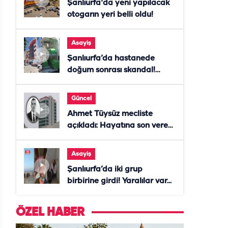
Şanlıurfa'da yeni yapılacak
otogarın yeri belli oldu!
Asayiş
Şanlıurfa’da hastanede
doğum sonrası skandal!
Anne öldü, doktor tutuklandı
Güncel
Ahmet Tüysüz mecliste
açıkladı: Hayatına son veren
daire başkanı "İsteselerdi
ölmezdim" notunu bıraktı
Asayiş
Şanlıurfa’da iki grup
birbirine girdi! Yaralılar var...
ÖZEL HABER