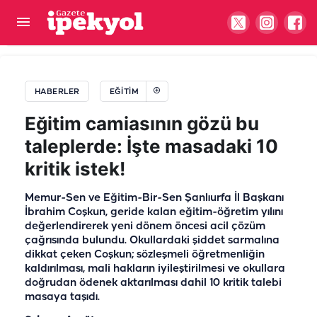
Şanlıurfalı gençler için büyük gün geldi: Süreç
resmen başladı
HABERLER
EĞITIM
Eğitim camiasının gözü bu
taleplerde: İşte masadaki 10
kritik istek!
Memur-Sen ve Eğitim-Bir-Sen Şanlıurfa İl Başkanı
İbrahim Coşkun, geride kalan eğitim-öğretim yılını
değerlendirerek yeni dönem öncesi acil çözüm
çağrısında bulundu. Okullardaki şiddet sarmalına
dikkat çeken Coşkun; sözleşmeli öğretmenliğin
kaldırılması, mali hakların iyileştirilmesi ve okullara
doğrudan ödenek aktarılması dahil 10 kritik talebi
masaya taşıdı.