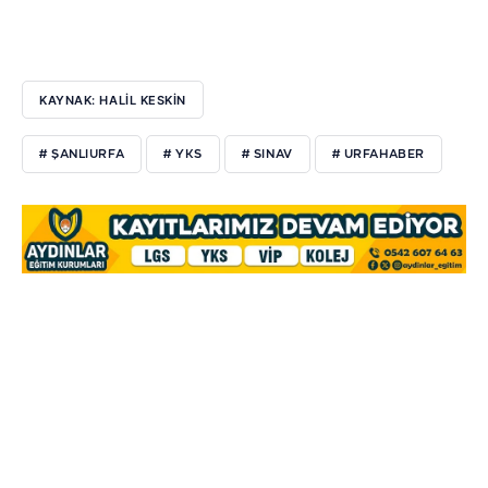
KAYNAK: HALİL KESKİN
# ŞANLIURFA
# YKS
# SINAV
# URFAHABER