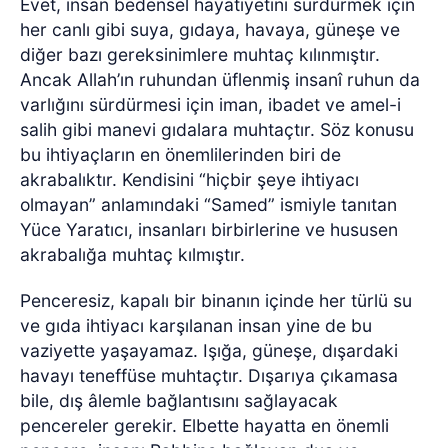
Evet, insan bedensel hayatiyetini sürdürmek için
her canlı gibi suya, gıdaya, havaya, güneşe ve
diğer bazı gereksinimlere muhtaç kılınmıştır.
Ancak Allah’ın ruhundan üflenmiş insanî ruhun da
varlığını sürdürmesi için iman, ibadet ve amel-i
salih gibi manevi gıdalara muhtaçtır. Söz konusu
bu ihtiyaçların en önemlilerinden biri de
akrabalıktır. Kendisini “hiçbir şeye ihtiyacı
olmayan” anlamındaki “Samed” ismiyle tanıtan
Yüce Yaratıcı, insanları birbirlerine ve hususen
akrabalığa muhtaç kılmıştır.
Penceresiz, kapalı bir binanın içinde her türlü su
ve gıda ihtiyacı karşılanan insan yine de bu
vaziyette yaşayamaz. Işığa, güneşe, dışardaki
havayı teneffüse muhtaçtır. Dışarıya çıkamasa
bile, dış âlemle bağlantısını sağlayacak
pencereler gerekir. Elbette hayatta en önemli