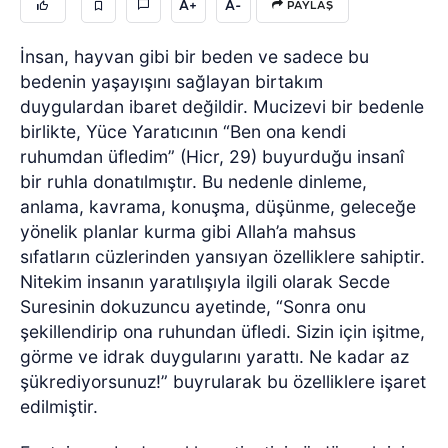
A+
A-
PAYLAŞ
İnsan, hayvan gibi bir beden ve sadece bu
bedenin yaşayışını sağlayan birtakım
duygulardan ibaret değildir. Mucizevi bir bedenle
birlikte, Yüce Yaratıcının “Ben ona kendi
ruhumdan üfledim” (Hicr, 29) buyurduğu insanî
bir ruhla donatılmıştır. Bu nedenle dinleme,
anlama, kavrama, konuşma, düşünme, geleceğe
yönelik planlar kurma gibi Allah’a mahsus
sıfatların cüzlerinden yansıyan özelliklere sahiptir.
Nitekim insanın yaratılışıyla ilgili olarak Secde
Suresinin dokuzuncu ayetinde, “Sonra onu
şekillendirip ona ruhundan üfledi. Sizin için işitme,
görme ve idrak duygularını yarattı. Ne kadar az
şükrediyorsunuz!” buyrularak bu özelliklere işaret
edilmiştir.