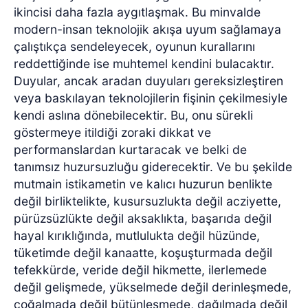
ikincisi daha fazla aygıtlaşmak. Bu minvalde
modern-insan teknolojik akışa uyum sağlamaya
çalıştıkça sendeleyecek, oyunun kurallarını
reddettiğinde ise muhtemel kendini bulacaktır.
Duyular, ancak aradan duyuları gereksizleştiren
veya baskılayan teknolojilerin fişinin çekilmesiyle
kendi aslına dönebilecektir. Bu, onu sürekli
göstermeye itildiği zoraki dikkat ve
performanslardan kurtaracak ve belki de
tanımsız huzursuzluğu giderecektir. Ve bu şekilde
mutmain istikametin ve kalıcı huzurun benlikte
değil birliktelikte, kusursuzlukta değil acziyette,
pürüzsüzlükte değil aksaklıkta, başarıda değil
hayal kırıklığında, mutlulukta değil hüzünde,
tüketimde değil kanaatte, koşuşturmada değil
tefekkürde, veride değil hikmette, ilerlemede
değil gelişmede, yükselmede değil derinleşmede,
çoğalmada değil bütünleşmede, dağılmada değil