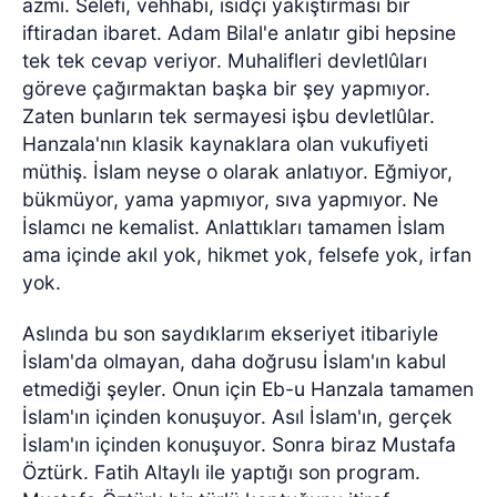
azmi. Selefi, vehhabi, isidçı yakıştırması bir
iftiradan ibaret. Adam Bilal'e anlatır gibi hepsine
tek tek cevap veriyor. Muhalifleri devletlûları
göreve çağırmaktan başka bir şey yapmıyor.
Zaten bunların tek sermayesi işbu devletlûlar.
Hanzala'nın klasik kaynaklara olan vukufiyeti
müthiş. İslam neyse o olarak anlatıyor. Eğmiyor,
bükmüyor, yama yapmıyor, sıva yapmıyor. Ne
İslamcı ne kemalist. Anlattıkları tamamen İslam
ama içinde akıl yok, hikmet yok, felsefe yok, irfan
yok.
Aslında bu son saydıklarım ekseriyet itibariyle
İslam'da olmayan, daha doğrusu İslam'ın kabul
etmediği şeyler. Onun için Eb-u Hanzala tamamen
İslam'ın içinden konuşuyor. Asıl İslam'ın, gerçek
İslam'ın içinden konuşuyor. Sonra biraz Mustafa
Öztürk. Fatih Altaylı ile yaptığı son program.