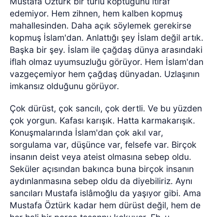
Mustafa Öztürk bir türlü koptuğunu itiraf
edemiyor. Hem zihnen, hem kalben kopmuş
mahallesinden. Daha açık söylemek gerekirse
kopmuş İslam'dan. Anlattığı şey İslam değil artık.
Başka bir şey. İslam ile çağdaş dünya arasındaki
iflah olmaz uyumsuzluğu görüyor. Hem İslam'dan
vazgeçemiyor hem çağdaş dünyadan. Uzlaşının
imkansız olduğunu görüyor.
Çok dürüst, çok sancılı, çok dertli. Ve bu yüzden
çok yorgun. Kafası karışık. Hatta karmakarışık.
Konuşmalarında İslam'dan çok akıl var,
sorgulama var, düşünce var, felsefe var. Birçok
insanın deist veya ateist olmasına sebep oldu.
Seküler açısından bakınca buna birçok insanın
aydınlanmasına sebep oldu da diyebiliriz. Aynı
sancıları Mustafa islâmoğlu da yaşıyor gibi. Ama
Mustafa Öztürk kadar hem dürüst değil, hem de