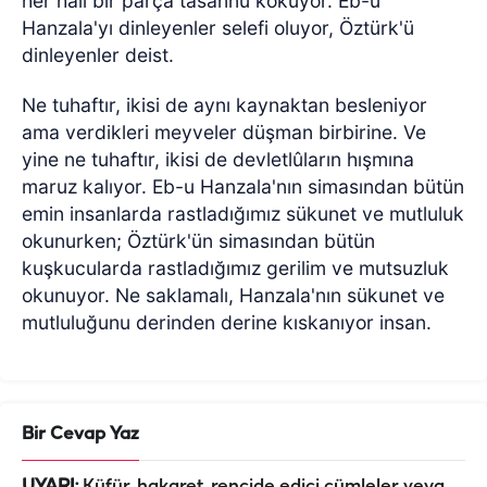
her hali bir parça tasannu kokuyor. Eb-u
Hanzala'yı dinleyenler selefi oluyor, Öztürk'ü
dinleyenler deist.
Ne tuhaftır, ikisi de aynı kaynaktan besleniyor
ama verdikleri meyveler düşman birbirine. Ve
yine ne tuhaftır, ikisi de devletlûların hışmına
maruz kalıyor. Eb-u Hanzala'nın simasından bütün
emin insanlarda rastladığımız sükunet ve mutluluk
okunurken; Öztürk'ün simasından bütün
kuşkucularda rastladığımız gerilim ve mutsuzluk
okunuyor. Ne saklamalı, Hanzala'nın sükunet ve
mutluluğunu derinden derine kıskanıyor insan.
Bir Cevap Yaz
UYARI:
Küfür, hakaret, rencide edici cümleler veya