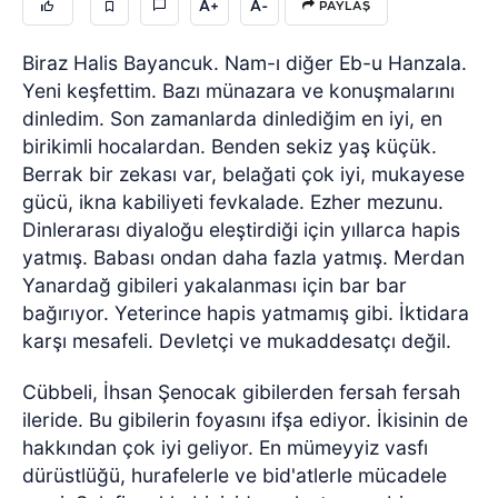
A+
A-
PAYLAŞ
Biraz Halis Bayancuk. Nam-ı diğer Eb-u Hanzala.
Yeni keşfettim. Bazı münazara ve konuşmalarını
dinledim. Son zamanlarda dinlediğim en iyi, en
birikimli hocalardan. Benden sekiz yaş küçük.
Berrak bir zekası var, belağati çok iyi, mukayese
gücü, ikna kabiliyeti fevkalade. Ezher mezunu.
Dinlerarası diyaloğu eleştirdiği için yıllarca hapis
yatmış. Babası ondan daha fazla yatmış. Merdan
Yanardağ gibileri yakalanması için bar bar
bağırıyor. Yeterince hapis yatmamış gibi. İktidara
karşı mesafeli. Devletçi ve mukaddesatçı değil.
Cübbeli, İhsan Şenocak gibilerden fersah fersah
ileride. Bu gibilerin foyasını ifşa ediyor. İkisinin de
hakkından çok iyi geliyor. En mümeyyiz vasfı
dürüstlüğü, hurafelerle ve bid'atlerle mücadele