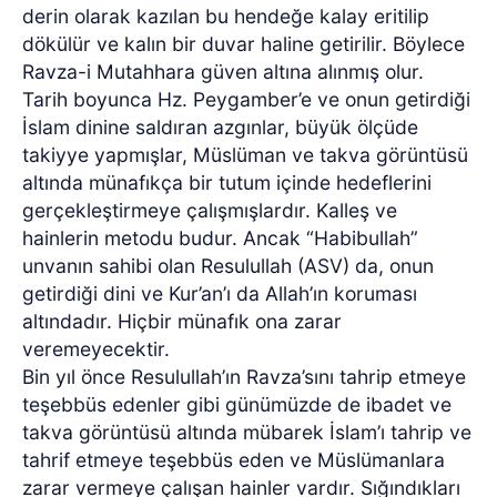
derin olarak kazılan bu hendeğe kalay eritilip
dökülür ve kalın bir duvar haline getirilir. Böylece
Ravza-i Mutahhara güven altına alınmış olur.
Tarih boyunca Hz. Peygamber’e ve onun getirdiği
İslam dinine saldıran azgınlar, büyük ölçüde
takiyye yapmışlar, Müslüman ve takva görüntüsü
altında münafıkça bir tutum içinde hedeflerini
gerçekleştirmeye çalışmışlardır. Kalleş ve
hainlerin metodu budur. Ancak “Habibullah”
unvanın sahibi olan Resulullah (ASV) da, onun
getirdiği dini ve Kur’an’ı da Allah’ın koruması
altındadır. Hiçbir münafık ona zarar
veremeyecektir.
Bin yıl önce Resulullah’ın Ravza’sını tahrip etmeye
teşebbüs edenler gibi günümüzde de ibadet ve
takva görüntüsü altında mübarek İslam’ı tahrip ve
tahrif etmeye teşebbüs eden ve Müslümanlara
zarar vermeye çalışan hainler vardır. Sığındıkları