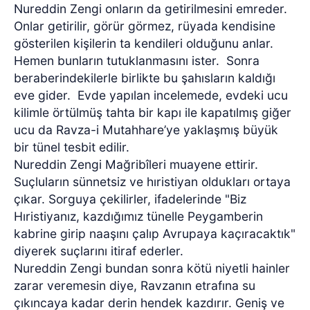
Nureddin Zengi onların da getirilmesini emreder.
Onlar getirilir, görür görmez, rüyada kendisine
gösterilen kişilerin ta kendileri olduğunu anlar.
Hemen bunların tutuklanmasını ister. Sonra
beraberindekilerle birlikte bu şahısların kaldığı
eve gider. Evde yapılan incelemede, evdeki ucu
kilimle örtülmüş tahta bir kapı ile kapatılmış giğer
ucu da Ravza-i Mutahhare’ye yaklaşmış büyük
bir tünel tesbit edilir.
Nureddin Zengi Mağribîleri muayene ettirir.
Suçluların sünnetsiz ve hıristiyan oldukları ortaya
çıkar. Sorguya çekilirler, ifadelerinde "Biz
Hıristiyanız, kazdığımız tünelle Peygamberin
kabrine girip naaşını çalıp Avrupaya kaçıracaktık"
diyerek suçlarını itiraf ederler.
Nureddin Zengi bundan sonra kötü niyetli hainler
zarar veremesin diye, Ravzanın etrafına su
çıkıncaya kadar derin hendek kazdırır. Geniş ve