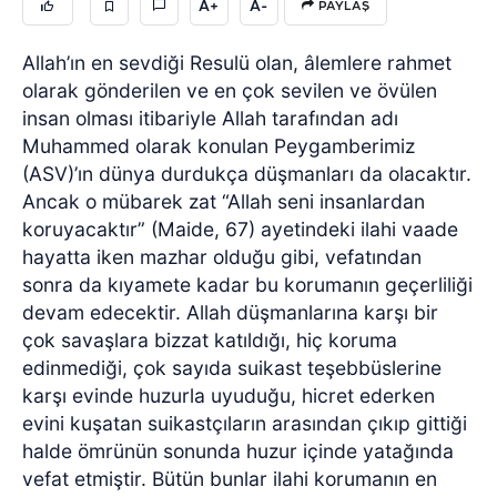
A+
A-
PAYLAŞ
Allah’ın en sevdiği Resulü olan, âlemlere rahmet
olarak gönderilen ve en çok sevilen ve övülen
insan olması itibariyle Allah tarafından adı
Muhammed olarak konulan Peygamberimiz
(ASV)’ın dünya durdukça düşmanları da olacaktır.
Ancak o mübarek zat “Allah seni insanlardan
koruyacaktır” (Maide, 67) ayetindeki ilahi vaade
hayatta iken mazhar olduğu gibi, vefatından
sonra da kıyamete kadar bu korumanın geçerliliği
devam edecektir. Allah düşmanlarına karşı bir
çok savaşlara bizzat katıldığı, hiç koruma
edinmediği, çok sayıda suikast teşebbüslerine
karşı evinde huzurla uyuduğu, hicret ederken
evini kuşatan suikastçıların arasından çıkıp gittiği
halde ömrünün sonunda huzur içinde yatağında
vefat etmiştir. Bütün bunlar ilahi korumanın en