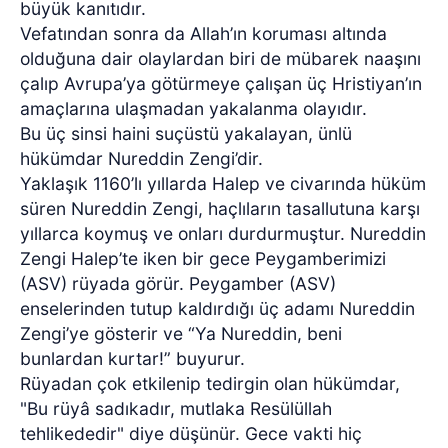
büyük kanıtıdır.
Vefatından sonra da Allah’ın koruması altında
olduğuna dair olaylardan biri de mübarek naaşını
çalıp Avrupa’ya götürmeye çalışan üç Hristiyan’ın
amaçlarına ulaşmadan yakalanma olayıdır.
Bu üç sinsi haini suçüstü yakalayan, ünlü
hükümdar Nureddin Zengi’dir.
Yaklaşık 1160’lı yıllarda Halep ve civarında hüküm
süren Nureddin Zengi, haçlıların tasallutuna karşı
yıllarca koymuş ve onları durdurmuştur. Nureddin
Zengi Halep’te iken bir gece Peygamberimizi
(ASV) rüyada görür. Peygamber (ASV)
enselerinden tutup kaldırdığı üç adamı Nureddin
Zengi’ye gösterir ve “Ya Nureddin, beni
bunlardan kurtar!” buyurur.
Rüyadan çok etkilenip tedirgin olan hükümdar,
"Bu rüyâ sadıkadır, mutlaka Resülüllah
tehlikededir" diye düşünür. Gece vakti hiç