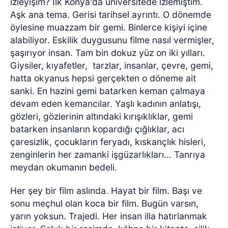
izleyişim? İlk Konya'da üniversitede izlemiştim.
Aşk ana tema. Gerisi tarihsel ayrıntı. O dönemde
öylesine muazzam bir gemi. Binlerce kişiyi içine
alabiliyor. Eskilik duygusunu filme nasıl vermişler,
şaşırıyor insan. Tam bin dokuz yüz on iki yılları.
Giysiler, kıyafetler, tarzlar, insanlar, çevre, gemi,
hatta okyanus hepsi gerçekten o döneme ait
sanki. En hazini gemi batarken keman çalmaya
devam eden kemancılar. Yaşlı kadının anlatışı,
gözleri, gözlerinin altındaki kırışıklıklar, gemi
batarken insanların kopardığı çığlıklar, acı
çaresizlik, çocukların feryadı, kıskançlık hisleri,
zenginlerin her zamanki işgüzarlıkları... Tanrıya
meydan okumanın bedeli.
Her şey bir film aslında. Hayat bir film. Başı ve
sonu meçhul olan koca bir film. Bugün varsın,
yarın yoksun. Trajedi. Her insan illa hatırlanmak