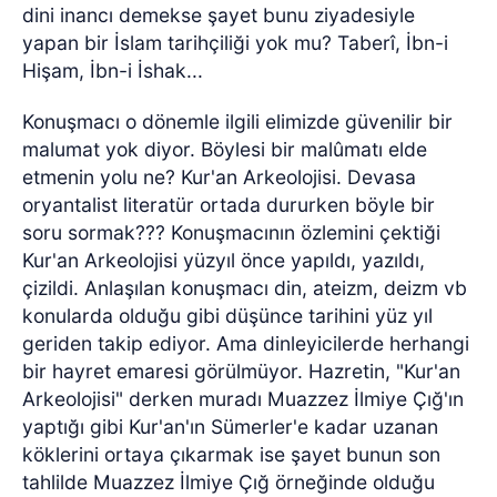
dini inancı demekse şayet bunu ziyadesiyle
yapan bir İslam tarihçiliği yok mu? Taberî, İbn-i
Hişam, İbn-i İshak...
Konuşmacı o dönemle ilgili elimizde güvenilir bir
malumat yok diyor. Böylesi bir malûmatı elde
etmenin yolu ne? Kur'an Arkeolojisi. Devasa
oryantalist literatür ortada dururken böyle bir
soru sormak??? Konuşmacının özlemini çektiği
Kur'an Arkeolojisi yüzyıl önce yapıldı, yazıldı,
çizildi. Anlaşılan konuşmacı din, ateizm, deizm vb
konularda olduğu gibi düşünce tarihini yüz yıl
geriden takip ediyor. Ama dinleyicilerde herhangi
bir hayret emaresi görülmüyor. Hazretin, "Kur'an
Arkeolojisi" derken muradı Muazzez İlmiye Çığ'ın
yaptığı gibi Kur'an'ın Sümerler'e kadar uzanan
köklerini ortaya çıkarmak ise şayet bunun son
tahlilde Muazzez İlmiye Çığ örneğinde olduğu