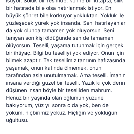
istiyor. Soluk bir resimde, köhne bir kitapta, silik
bir hatırada bile olsa hatırlanmak istiyor. En
büyük şöhret bile korkuyor yokluktan. Yokluk ile
yüzleşecek yürek yok insanda. Seni hatırlayanlar
da yok olunca tamamen yok oluyorsun. Seni
tanıyan son kişi öldüğünde sen de tamamen
ölüyorsun. Teselli, yaşama tutunmak için gerçek
bir ihtiyaç. Bilgi bu teselliyi yok ediyor. Onun için
bilmek azaptır. Tek tesellimiz tanrının hafızasında
yaşamak, onun katında ölmemek, onun
tarafından asla unutulmamak. Ama teselli. İmanın
insana verdiği güzel bir teselli. Yazık ki çok derin
düşünen insan böyle bir teselliden mahrum.
Henüz bir yaşında olan oğlumun yüzüne
bakıyorum, yüz yıl sonra o da yok, ben de
yokum, hiçbirimiz yokuz. Hiçliğin ve yokluğun
uğultusu.