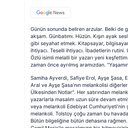
Günün sonunda beliren arzular. Belki de 
akşam. Günbatımı. Hüzün. Kışın ayak sesle
gibi seyahat etmek. Kitapsayar, bilgisaya
ihtiyacı. Teselli ihtiyacı. İbadetlerin rut
Özlü isimli melalli bir yazarı yeni keşfett
zaman önce ayrılmış aramızdan. "Yaşamın
Samiha Ayverdi, Safiye Erol, Ayşe Şasa, El
Aral ve Ayşe Şasa'nın melankolisi diğerle
Ülkesinden Notlar". Her satırından melank
yazarlarla masalım uzun süre devam etmiy
veya melankoli Edebiyat Cumhuriyeti'nin g
melankoli. Tolstoy çoğu zaman bu havadan
Bütün bilgeliğine bütün dehasına rağmen
Cemil Meriç'le masalımızın hiç bitmeyişini