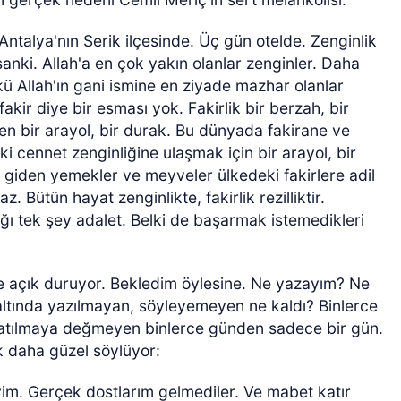
ntalya'nın Serik ilçesinde. Üç gün otelde. Zenginlik
anki. Allah'a en çok yakın olanlar zenginler. Daha
ü Allah'ın gani ismine en ziyade mazhar olanlar
akir diye bir esması yok. Fakirlik bir berzah, bir
en bir arayol, bir durak. Bu dünyada fakirane ve
ki cennet zenginliğine ulaşmak için bir arayol, bir
 giden yemekler ve meyveler ülkedeki fakirlere adil
. Bütün hayat zenginlikte, fakirlik rezilliktir.
ı tek şey adalet. Belki de başarmak istemedikleri
de açık duruyor. Bekledim öylesine. Ne yazayım? Ne
ltında yazılmayan, söyleyemeyen ne kaldı? Binlerce
atılmaya değmeyen binlerce günden sadece bir gün.
k daha güzel söylüyor:
yim. Gerçek dostlarım gelmediler. Ve mabet katır