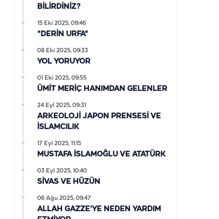
BİLİRDİNİZ?
15 Eki 2025, 09:46
"DERİN URFA"
08 Eki 2025, 09:33
YOL YORUYOR
01 Eki 2025, 09:55
ÜMİT MERİÇ HANIMDAN GELENLER
24 Eyl 2025, 09:31
ARKEOLOJİ JAPON PRENSESİ VE
İSLAMCILIK
17 Eyl 2025, 11:15
MUSTAFA İSLAMOĞLU VE ATATÜRK
03 Eyl 2025, 10:40
SİVAS VE HÜZÜN
06 Ağu 2025, 09:47
ALLAH GAZZE'YE NEDEN YARDIM