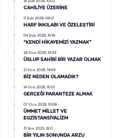
18 Şub 2026, 10:02
CAHİLİYE ÜZERİNE
11 Şub 2026, 09:21
HARF İNKILABI VE ÖZELEŞTİRİ
04 Şub 2026, 10:19
“KENDİ HİKAYEMİZİ YAZMAK”
28 Oca 2026, 10:43
ÜSLUP SAHİBİ BİR YAZAR OLMAK
21 Oca 2026, 14:09
BİZ NEDEN OLAMADIK?
14 Oca 2026, 10:01
GERÇEĞİ PARANTEZE ALMAK
07 Oca 2026, 10:06
ÜMMET MİLLET VE
EGZİSTANSİYALİZM
31 Ara 2025, 16:11
BİR YILIN SONUNDA ARZU