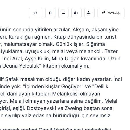
A+
A-
PAYLAŞ
günün sonunda yitirilen arzular. Akşam, akşam yine
ri. Kuraklığa rağmen. Kitap dünyasında bir turist
r, malumatsayar olmak. Günlük işler. Sığınma
ini. Uyuklama, uyuşukluk, melal veya melankoli. Tezer
im. İnci Aral, Ayşe Kulin, Mina Urgan kıvamında. Uzun
 Ucuna Yolculuk" kitabını okumalıyım.
if Şafak masalımın olduğu diğer kadın yazarlar. İnci
rinde yok. "İçimden Kuşlar Göçüyor" ve "Delilik
oli damlayan kitaplar. Melankolisi olmayan
or. Melali olmayan yazarlara aşina değilim. Melal
irişi, eşiği. Dostoyevski ve Zweing baştan sona
 sıyrılıp vaiz edasına büründüğü için sevimsiz.
.
n gerçek nedeni Cemil Meriç'in sert melankolisi.