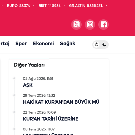
EURO
53,37₺
BIST
14.598₺
GR.ALTIN
6.856,23₺
rtaj
Spor
Ekonomi
Sağlık
Diğer Yazıları
05 Ağu 2026, 11:51
AŞK
29 Tem 2026, 13:32
HAKİKAT KUR'AN'DAN BÜYÜK MÜ
22 Tem 2026, 10:09
KUR'AN TARİHİ ÜZERİNE
08 Tem 2026, 11:07