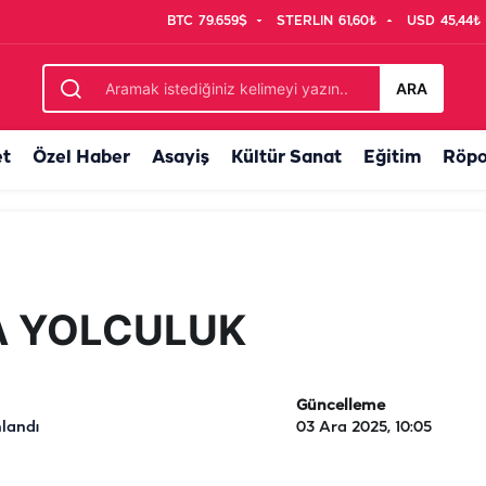
BTC
79.659$
STERLIN
61,60₺
USD
45,44₺
ARA
et
Özel Haber
Asayiş
Kültür Sanat
Eğitim
Röpo
A YOLCULUK
Güncelleme
nlandı
03 Ara 2025, 10:05