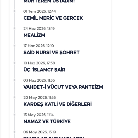
MUHTEREM ÜSTADIM!
01 Tem 2026, 12:44
CEMİL MERİÇ VE GERÇEK
24 Haz 2026, 13:19
MEALİZM
17 Haz 2026, 12:10
SAİD NURSİ VE ŞÖHRET
10 Haz 2026, 17:38
ÜÇ 'İSLAMCI' ŞAİR
03 Haz 2026, 11:35
VAHDET-İ VÜCUT VEYA PANTEİZM
20 May 2026, 11:55
KARDEŞ KATLİ VE DİĞERLERİ
13 May 2026, 11:14
NAMAZ VE TÜRKİYE
06 May 2026, 13:19