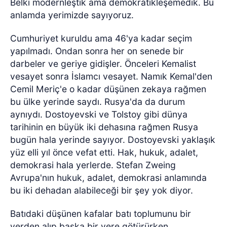
Belki modernleştik ama demokratikleşemedik. Bu
anlamda yerimizde sayıyoruz.
Cumhuriyet kuruldu ama 46'ya kadar seçim
yapılmadı. Ondan sonra her on senede bir
darbeler ve geriye gidişler. Önceleri Kemalist
vesayet sonra İslamcı vesayet. Namık Kemal'den
Cemil Meriç'e o kadar düşünen zekaya rağmen
bu ülke yerinde saydı. Rusya'da da durum
aynıydı. Dostoyevski ve Tolstoy gibi dünya
tarihinin en büyük iki dehasına rağmen Rusya
bugün hala yerinde sayıyor. Dostoyevski yaklaşık
yüz elli yıl önce vefat etti. Hak, hukuk, adalet,
demokrasi hala yerlerde. Stefan Zweing
Avrupa'nın hukuk, adalet, demokrasi anlamında
bu iki dehadan alabileceği bir şey yok diyor.
Batıdaki düşünen kafalar batı toplumunu bir
yerden alıp başka bir yere götürürken,