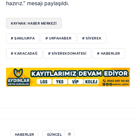
hazırız.” mesajı paylaşıldı.
KAYNAK: HABER MERKEZİ
# ŞANLIURFA
# URFAHABER
# SIVEREK
# KARACADAĞ
# SIVEREKDOMATESI
# HABERLER
HABERLER
GÜNCEL