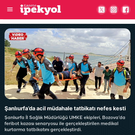
Şanlıurfa vekili sınırda verilen 155 doları Bakan
Bolat'a taşıdı
Şanlıurfa’da acil müdahale tatbikatı nefes kesti
Şanlıurfa İl Sağlık Müdürlüğü UMKE ekipleri, Bozova’da
feribot kazası senaryosu ile gerçekleştirilen medikal
kurtarma tatbikatını gerçekleştirdi.