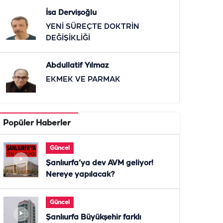
İsa Dervişoğlu
YENİ SÜREÇTE DOKTRİN
DEĞİŞİKLİĞİ
Abdullatif Yılmaz
EKMEK VE PARMAK
Popüler Haberler
Güncel
Şanlıurfa’ya dev AVM geliyor!
Nereye yapılacak?
Güncel
Şanlıurfa Büyükşehir farklı