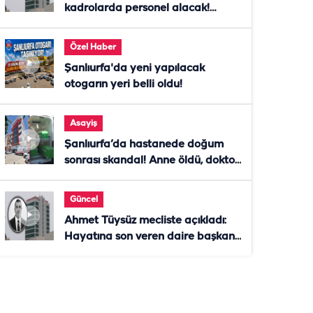
kadrolarda personel alacak!
Başvurular başladı
Özel Haber
Şanlıurfa'da yeni yapılacak
otogarın yeri belli oldu!
Asayiş
Şanlıurfa’da hastanede doğum
sonrası skandal! Anne öldü, doktor
tutuklandı
Güncel
Ahmet Tüysüz mecliste açıkladı:
Hayatına son veren daire başkanı
"İsteselerdi ölmezdim" notunu
bıraktı