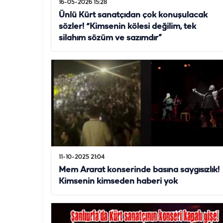
16-05-2026 15:28
Ünlü Kürt sanatçıdan çok konuşulacak
sözler! “Kimsenin kölesi değilim, tek
silahım sözüm ve sazımdır”
11-10-2025 21:04
Mem Ararat konserinde basına saygısızlık!
Kimsenin kimseden haberi yok