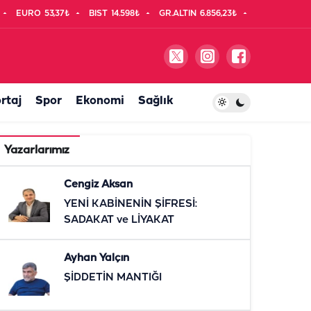
EURO
53,37₺
BIST
14.598₺
GR.ALTIN
6.856,23₺
rtaj
Spor
Ekonomi
Sağlık
Yazarlarımız
Cengiz Aksan
YENİ KABİNENİN ŞİFRESİ:
SADAKAT ve LİYAKAT
Ayhan Yalçın
ŞİDDETİN MANTIĞI