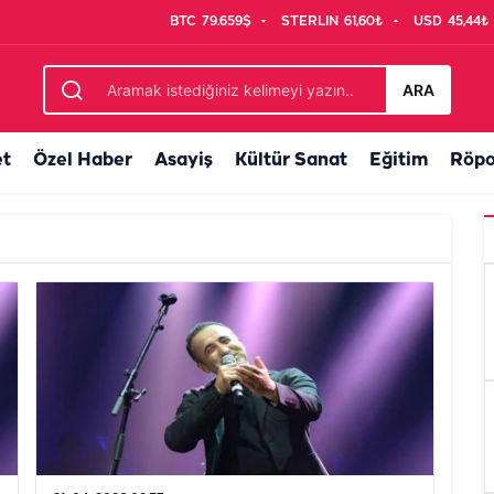
BTC
79.659$
STERLIN
61,60₺
USD
45,44₺
ARA
et
Özel Haber
Asayiş
Kültür Sanat
Eğitim
Röpo