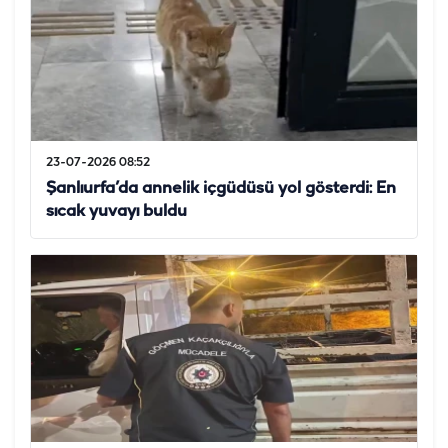
23-07-2026 08:52
Şanlıurfa’da annelik içgüdüsü yol gösterdi: En
sıcak yuvayı buldu