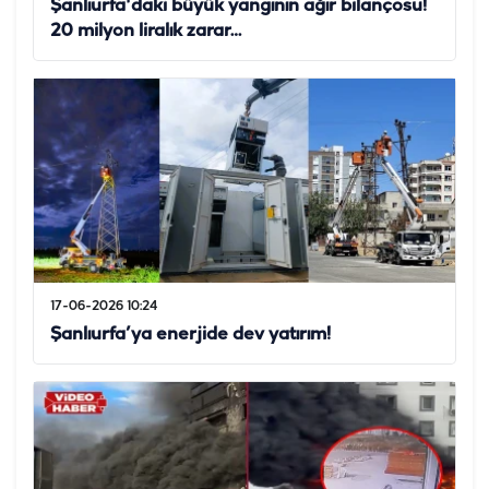
Şanlıurfa'daki büyük yangının ağır bilançosu!
20 milyon liralık zarar…
17-06-2026 10:24
Şanlıurfa’ya enerjide dev yatırım!