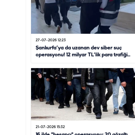
27-07-2026 12:23
Şanlıurfa’ya da uzanan dev siber suç
operasyonu! 12 milyar TL’lik para trafiği...
21-07-2026 15:32
16 ilde "hesapçı" operasyonu: 20 gözaltı