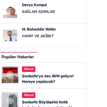
Derya Komşul
SAĞLAM ADIMLAR
M. Bahaddin Yetkin
HAYAT VE AKÎBET
Popüler Haberler
Güncel
Şanlıurfa’ya dev AVM geliyor!
Nereye yapılacak?
Güncel
Şanlıurfa Büyükşehir farklı