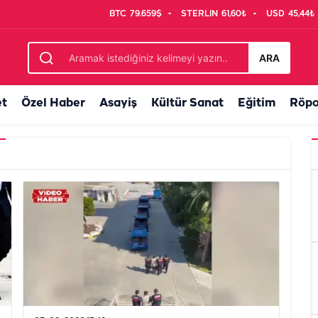
BTC
79.659$
STERLIN
61,60₺
USD
45,44₺
ARA
et
Özel Haber
Asayiş
Kültür Sanat
Eğitim
Röpo