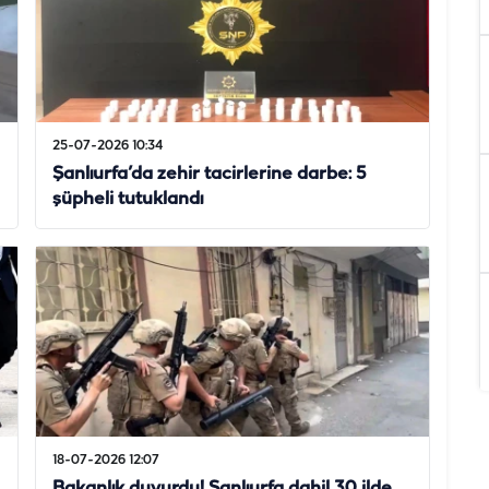
25-07-2026 10:34
Şanlıurfa’da zehir tacirlerine darbe: 5
şüpheli tutuklandı
18-07-2026 12:07
Bakanlık duyurdu! Şanlıurfa dahil 30 ilde