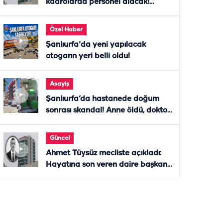
kadrolarda personel alacak!
Başvurular başladı
Özel Haber
Şanlıurfa'da yeni yapılacak
otogarın yeri belli oldu!
Asayiş
Şanlıurfa’da hastanede doğum
sonrası skandal! Anne öldü, doktor
tutuklandı
Güncel
Ahmet Tüysüz mecliste açıkladı:
Hayatına son veren daire başkanı
"İsteselerdi ölmezdim" notunu
bıraktı