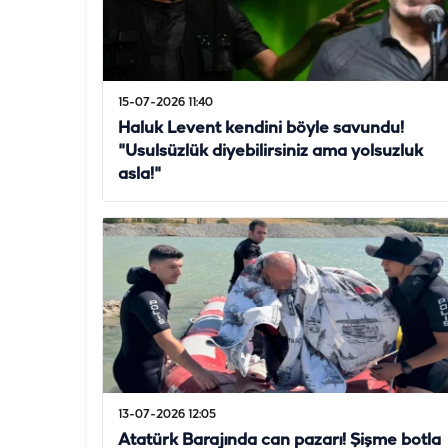
15-07-2026 11:40
Haluk Levent kendini böyle savundu!
"Usulsüzlük diyebilirsiniz ama yolsuzluk
asla!"
13-07-2026 12:05
Atatürk Barajında can pazarı! Şişme botla