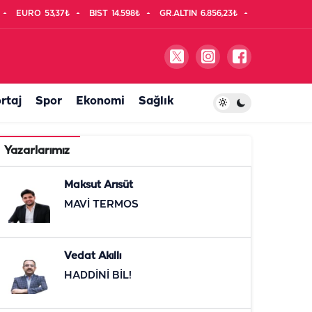
EURO
53,37₺
BIST
14.598₺
GR.ALTIN
6.856,23₺
rtaj
Spor
Ekonomi
Sağlık
Yazarlarımız
Maksut Arısüt
MAVİ TERMOS
Vedat Akıllı
HADDİNİ BİL!