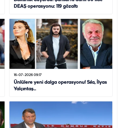
DEAŞ operasyonu: 119 gözaltı
16-07-2026 09:17
Ünlülere yeni dalga operasyonu! Sıla, İlyas
Yalçıntaş...