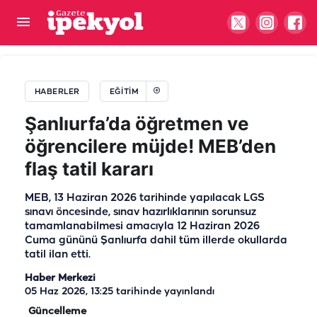
Yüzde 159 zam! Vakıf üniversiteleri Oxford'la
yarışıyor
HABERLER
EĞITIM
Şanlıurfa’da öğretmen ve
öğrencilere müjde! MEB’den
flaş tatil kararı
MEB, 13 Haziran 2026 tarihinde yapılacak LGS
sınavı öncesinde, sınav hazırlıklarının sorunsuz
tamamlanabilmesi amacıyla 12 Haziran 2026
Cuma gününü Şanlıurfa dahil tüm illerde okullarda
tatil ilan etti.
Haber Merkezi
05 Haz 2026, 13:25
tarihinde yayınlandı
Güncelleme