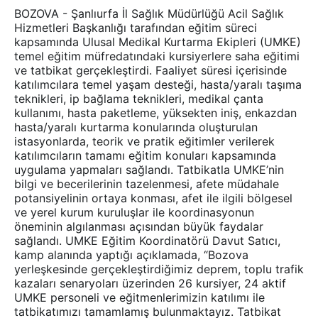
BOZOVA - Şanlıurfa İl Sağlık Müdürlüğü Acil Sağlık
Hizmetleri Başkanlığı tarafından eğitim süreci
kapsamında Ulusal Medikal Kurtarma Ekipleri (UMKE)
temel eğitim müfredatındaki kursiyerlere saha eğitimi
ve tatbikat gerçekleştirdi. Faaliyet süresi içerisinde
katılımcılara temel yaşam desteği, hasta/yaralı taşıma
teknikleri, ip bağlama teknikleri, medikal çanta
kullanımı, hasta paketleme, yüksekten iniş, enkazdan
hasta/yaralı kurtarma konularında oluşturulan
istasyonlarda, teorik ve pratik eğitimler verilerek
katılımcıların tamamı eğitim konuları kapsamında
uygulama yapmaları sağlandı. Tatbikatla UMKE’nin
bilgi ve becerilerinin tazelenmesi, afete müdahale
potansiyelinin ortaya konması, afet ile ilgili bölgesel
ve yerel kurum kuruluşlar ile koordinasyonun
öneminin algılanması açısından büyük faydalar
sağlandı. UMKE Eğitim Koordinatörü Davut Satıcı,
kamp alanında yaptığı açıklamada, “Bozova
yerleşkesinde gerçekleştirdiğimiz deprem, toplu trafik
kazaları senaryoları üzerinden 26 kursiyer, 24 aktif
UMKE personeli ve eğitmenlerimizin katılımı ile
tatbikatımızı tamamlamış bulunmaktayız. Tatbikat