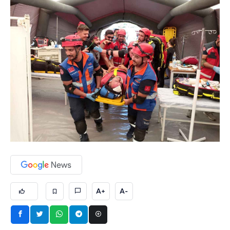
A+
A-