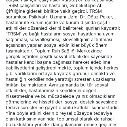
TRSM çalışanları ve hastaları, Göbeklitepe At
Çiftliğine giderek birlikte vakit geçirdi. TRSM
sorumlusu Psikiyatri Uzmanı Uzm. Dr. Oğuz Peker,
hastalar ile kurum içinde ve kurum dışında çeşitli
etkinlikler düzenlediklerini belirterek, şunları kaydetti:
"TRSM' ye bağlı hastaların sosyal hayatlarına uyum
sağlaması, sosyalleşmesi, işlevselliğinin artırılması
açısından yapılan sosyal etkinlikler büyük önem
taşımaktadır. Toplum Ruh Sağlığı Merkezince
gerçekleştirilen çeşitli sosyal etkinlikler sayesinde
hastalar kendi başına bağımsız hareket edebilme
kabiliyetlerini geliştirebilmekte, toplum içinde herkes
gibi varlıklarını ortaya koyarak görünür olmakta ve
hastalığın kendilerinde yarattığı stresten uzaklaşma
imkânı bulmaktadır. Aynı zamanda bu tür sosyal
etkinlikler, hastalarımızın kendilerini değerli
hissetmesine ve bu mücadelede yalnız olmadıklarını
görmelerine ve hissettikleri sosyal destek sayesinde
tedavi süreçlerine gayet olumlu katkılar sunmaktadır.
Yine böyle etkinliklerin bireysel düzeyde tedaviye
olan katkısının yanında, toplumsal olarak da ruhsal
bozukluklara yönelik damgalamanın önüne geçilmesi