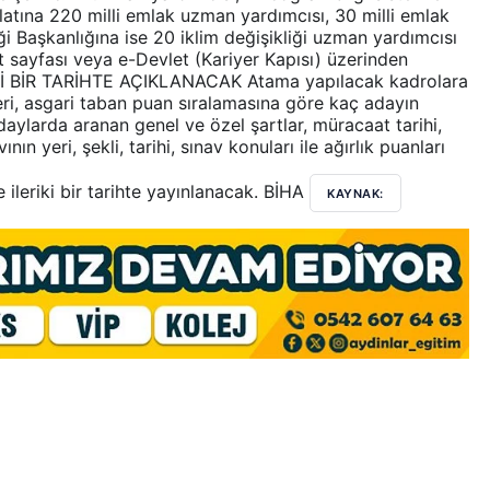
latına 220 milli emlak uzman yardımcısı, 30 milli emlak
ği Başkanlığına ise 20 iklim değişikliği uzman yardımcısı
et sayfası veya e-Devlet (Kariyer Kapısı) üzerinden
Rİ BİR TARİHTE AÇIKLANACAK Atama yapılacak kadrolara
eri, asgari taban puan sıralamasına göre kaç adayın
daylarda aranan genel ve özel şartlar, müracaat tarihi,
nın yeri, şekli, tarihi, sınav konuları ile ağırlık puanları
e ileriki bir tarihte yayınlanacak. BİHA
KAYNAK: