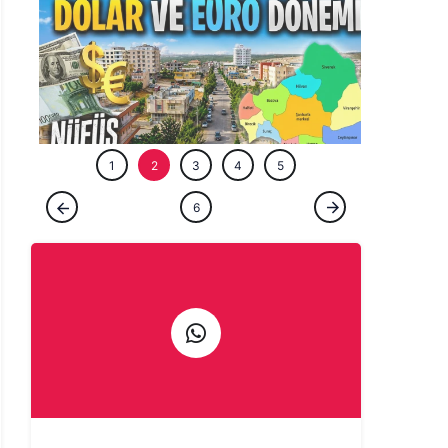
ÖZEL HABE
1
2
3
4
5
ÖZEL HABER
6
Şanlıurfa’nın gözde ilçesinde dolar ve euro
dönemi! Nüfus iki katına çıktı…
Haber Gönder