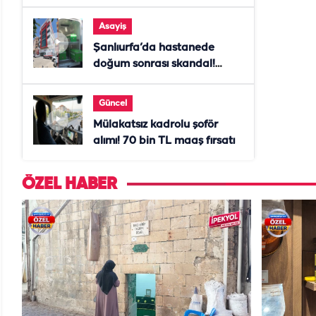
Asayiş
Şanlıurfa’da hastanede
doğum sonrası skandal!
Anne öldü, doktor tutuklandı
Güncel
Mülakatsız kadrolu şoför
alımı! 70 bin TL maaş fırsatı
ÖZEL HABER