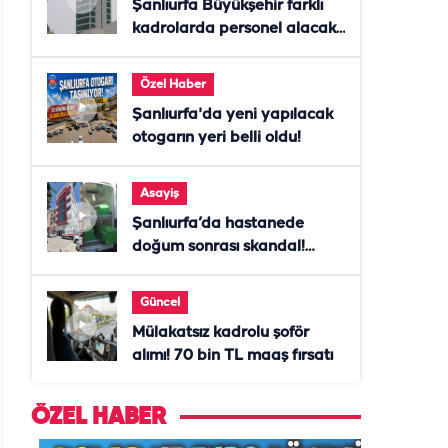
Şanlıurfa Büyükşehir farklı
kadrolarda personel alacak!
Başvurular başladı
Özel Haber
Şanlıurfa'da yeni yapılacak
otogarın yeri belli oldu!
Asayiş
Şanlıurfa’da hastanede
doğum sonrası skandal!
Anne öldü, doktor tutuklandı
Güncel
Mülakatsız kadrolu şoför
alımı! 70 bin TL maaş fırsatı
ÖZEL HABER