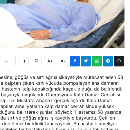
ÖZEL HABER
A+
A-
sine, göğüs ve sırt ağrısı şikâyetiyle müracaat eden 58
inde kalpten çıkan kanı vücuda pompalayan ana damarın
lan hastanın kalp kapakçığında kaçak olduğu da belirlendi.
a başarıyla uygulandı. Operasyonu Kalp Damar Cerrahisi
 Op. Dr. Mustafa Abanoz gerçekleştirdi. Kalp Damar
apılan ameliyatların kalp damar cerrahisinde yüksek
lduğunu belirterek şunları söyledi: “Hastamız 58 yaşında
rzda sırt ve göğüs ağrısı şikayetiyle başvurdu. Çekilen
dediğimiz bir klinik tanı koyduk. Bu hastalık ameliyat
abilen bir hastalıktır ve bunun şu an için tek tedavisi