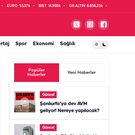
EURO
53,37₺
BIST
14.598₺
GR.ALTIN
6.856,23₺
rtaj
Spor
Ekonomi
Sağlık
Popüler
Yeni Haberler
Haberler
Güncel
Şanlıurfa’ya dev AVM
geliyor! Nereye yapılacak?
Güncel