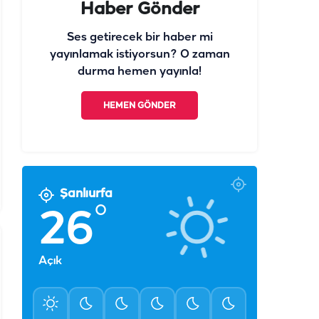
Ses getirecek bir haber mi
yayınlamak istiyorsun? O zaman
durma hemen yayınla!
HEMEN GÖNDER
Şanlıurfa
°
26
Açık
°
°
°
°
°
°
28
28
29
28
30
32