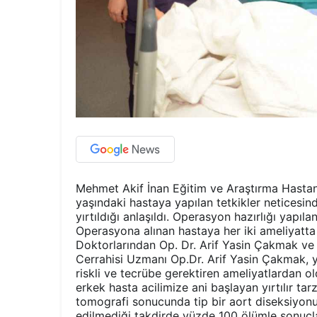
Mehmet Akif İnan Eğitim ve Araştırma Hastane
yaşındaki hastaya yapılan tetkikler netices
yırtıldığı anlaşıldı. Operasyon hazırlığı yapı
Operasyona alınan hastaya her iki ameliyatt
Doktorlarından Op. Dr. Arif Yasin Çakmak ve
Cerrahisi Uzmanı Op.Dr. Arif Yasin Çakmak, y
riskli ve tecrübe gerektiren ameliyatlardan o
erkek hasta acilimize ani başlayan yırtılır ta
tomografi sonucunda tip bir aort diseksiyonu 
edilmediği takdirde yüzde 100 ölümle sonuçlan