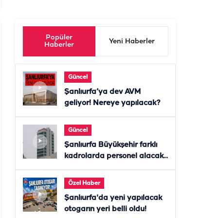
Popüler
Yeni Haberler
Haberler
Güncel
Şanlıurfa’ya dev AVM
geliyor! Nereye yapılacak?
Güncel
Şanlıurfa Büyükşehir farklı
kadrolarda personel alacak!
Başvurular başladı
Özel Haber
Şanlıurfa'da yeni yapılacak
otogarın yeri belli oldu!