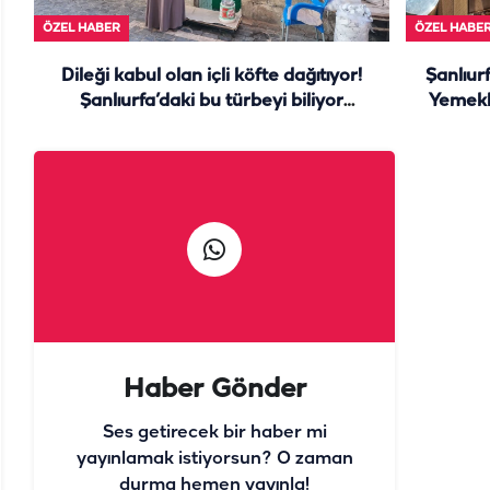
ÖZEL HABER
ÖZEL HABE
Dileği kabul olan içli köfte dağıtıyor!
Şanlıurf
Şanlıurfa’daki bu türbeyi biliyor
Yemekl
muydunuz?
Haber Gönder
Ses getirecek bir haber mi
yayınlamak istiyorsun? O zaman
durma hemen yayınla!