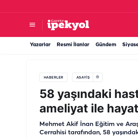
Çevre, Şehircilik Bakanlığı'na 383 personel alı
Yazarlar
Resmi İlanlar
Gündem
Siyas
HABERLER
ASAYIŞ
58 yaşındaki hast
ameliyat ile haya
Mehmet Akif İnan Eğitim ve Ara
Cerrahisi tarafından, 58 yaşındak