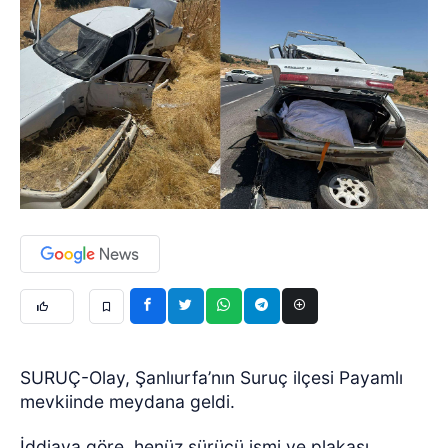
SURUÇ-Olay, Şanlıurfa’nın Suruç ilçesi Payamlı
mevkiinde meydana geldi.
İddiaya göre, henüz sürücü ismi ve plakası