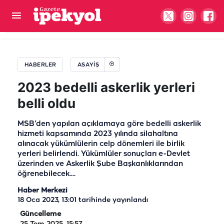
Şanlıurfa’da tek taraflı kazada araç araziye
savruldu!
HABERLER
ASAYIŞ
2023 bedelli askerlik yerleri
belli oldu
MSB’den yapılan açıklamaya göre bedelli askerlik
hizmeti kapsamında 2023 yılında silahaltına
alınacak yükümlülerin celp dönemleri ile birlik
yerleri belirlendi. Yükümlüler sonuçları e-Devlet
üzerinden ve Askerlik Şube Başkanlıklarından
öğrenebilecek....
Haber Merkezi
18 Oca 2023, 13:01
tarihinde yayınlandı
Güncelleme