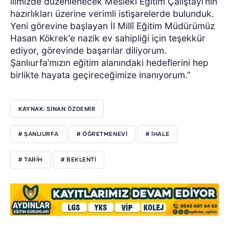
ilimizde düzenlenecek Mesleki Eğitim Çalıştayı’nın
hazırlıkları üzerine verimli istişarelerde bulunduk.
Yeni görevine başlayan İl Millî Eğitim Müdürümüz
Hasan Kökrek‘e nazik ev sahipliği için teşekkür
ediyor, görevinde başarılar diliyorum.
Şanlıurfa’mızın eğitim alanındaki hedeflerini hep
birlikte hayata geçireceğimize inanıyorum.”
KAYNAK: SİNAN ÖZDEMİR
# ŞANLIURFA
# ÖĞRETMENEVİ
# İHALE
# TARİH
# BEKLENTİ