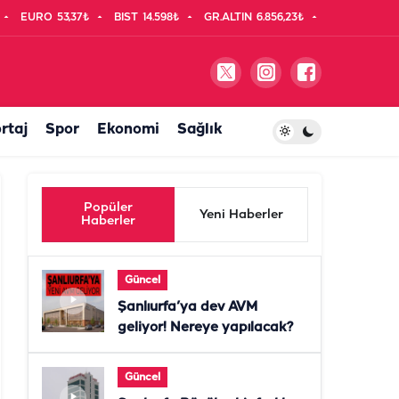
EURO
53,37₺
BIST
14.598₺
GR.ALTIN
6.856,23₺
rtaj
Spor
Ekonomi
Sağlık
Popüler
Yeni Haberler
Haberler
Güncel
Şanlıurfa’ya dev AVM
geliyor! Nereye yapılacak?
Güncel