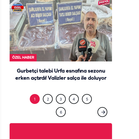
ÖZEL HABE
1
2
3
4
5
6
ÖZEL HABER
Şanlıurfa’nın gözde ilçesinde dolar ve euro
dönemi! Nüfus iki katına çıktı…
Haber Gönder