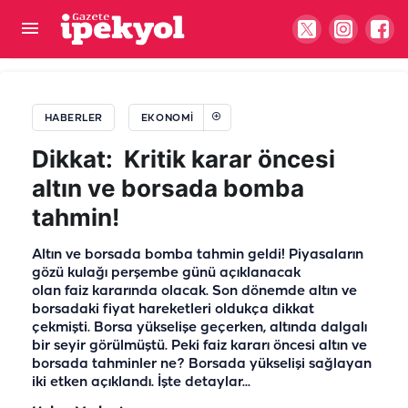
Türkiye'de nüfusun yarısı bankaya borçlu: Her
gün 7 bin kişi icralık...
HABERLER
EKONOMI
Dikkat: Kritik karar öncesi
altın ve borsada bomba
tahmin!
Altın ve borsada bomba tahmin geldi! Piyasaların
gözü kulağı perşembe günü açıklanacak
olan faiz kararında olacak. Son dönemde altın ve
borsadaki fiyat hareketleri oldukça dikkat
çekmişti. Borsa yükselişe geçerken, altında dalgalı
bir seyir görülmüştü. Peki faiz kararı öncesi altın ve
borsada tahminler ne? Borsada yükselişi sağlayan
iki etken açıklandı. İşte detaylar...