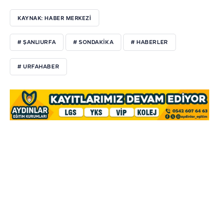
KAYNAK: HABER MERKEZI
# ŞANLIURFA
# SONDAKIKA
# HABERLER
# URFAHABER