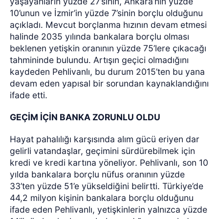
yaşayanların yüzde 27’sinin, Ankara’nın yüzde
10’unun ve İzmir’in yüzde 7’sinin borçlu olduğunu
açıkladı. Mevcut borçlanma hızının devam etmesi
halinde 2035 yılında bankalara borçlu olması
beklenen yetişkin oranının yüzde 75’lere çıkacağı
tahmininde bulundu. Artışın geçici olmadığını
kaydeden Pehlivanlı, bu durum 2015’ten bu yana
devam eden yapısal bir sorundan kaynaklandığını
ifade etti.
GEÇİM İÇİN BANKA ZORUNLU OLDU
Hayat pahalılığı karşısında alım gücü eriyen dar
gelirli vatandaşlar, geçimini sürdürebilmek için
kredi ve kredi kartına yöneliyor. Pehlivanlı, son 10
yılda bankalara borçlu nüfus oranının yüzde
33’ten yüzde 51’e yükseldiğini belirtti. Türkiye’de
44,2 milyon kişinin bankalara borçlu olduğunu
ifade eden Pehlivanlı, yetişkinlerin yalnızca yüzde